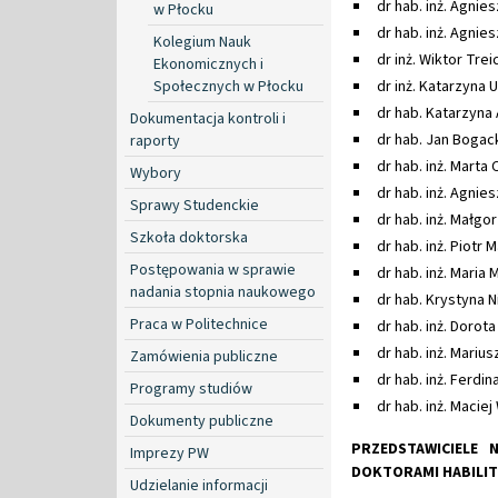
dr hab. inż. Agnies
w Płocku
dr hab. inż. Agnie
Kolegium Nauk
dr inż. Wiktor Trei
Ekonomicznych i
Społecznych w Płocku
dr inż. Katarzyna 
dr hab. Katarzyna 
Dokumentacja kontroli i
dr hab. Jan Bog
raporty
dr hab. inż. Mart
Wybory
dr hab. inż. Agnie
Sprawy Studenckie
dr hab. inż. Małgo
Szkoła doktorska
dr hab. inż. Piotr 
Postępowania w sprawie
dr hab. inż. Maria
nadania stopnia naukowego
dr hab. Krystyna 
Praca w Politechnice
dr hab. inż. Doro
dr hab. inż. Marius
Zamówienia publiczne
dr hab. inż. Ferdin
Programy studiów
dr hab. inż. Maciej
Dokumenty publiczne
PRZEDSTAWICIELE 
Imprezy PW
DOKTORAMI HABILI
Udzielanie informacji