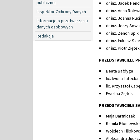
publicznej
dr inż. Jacek Hend
dr inż. Anna Rolew
Inspektor Ochrony Danych
dr inż. Joanna Ruc
Informacje o przetwarzaniu
dr inż. Jerzy Sowa
danych osobowych
dr inż. Zenon Spik
Redakcja
dr inż. Łukasz Sza
dr inż. Piotr Ziętek
PRZEDSTAWICIELE P
Beata Bałdyga
lic. Iwona Latecka
lic. Krzysztof Łab
Ewelina Ziętek
PRZEDSTAWICIELE 
Maja Bartniczak
Kamila Błoniewsk
Wojciech Filipkow
Aleksandra Juszc