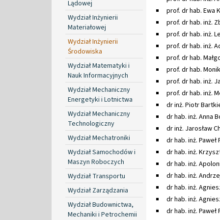
Lądowej
prof. dr hab. Ewa
Wydział Inżynierii
prof. dr hab. inż.
Materiałowej
prof. dr hab. inż. 
Wydział Inżynierii
prof. dr hab. in
Środowiska
prof. dr hab. Mał
Wydział Matematyki i
prof. dr hab. Moni
Nauk Informacyjnych
prof. dr hab. inż.
Wydział Mechaniczny
prof. dr hab. inż
Energetyki i Lotnictwa
dr inż. Piotr Bartk
Wydział Mechaniczny
dr hab. inż. Anna B
Technologiczny
dr inż. Jarosław Ch
Wydział Mechatroniki
dr hab. inż. Paweł 
Wydział Samochodów i
dr hab. inż. Krzys
Maszyn Roboczych
dr hab. inż. Apolon
dr hab. inż. Andrzej
Wydział Transportu
dr hab. inż. Agni
Wydział Zarządzania
dr hab. inż. Agnie
Wydział Budownictwa,
dr hab. inż. Paweł 
Mechaniki i Petrochemii