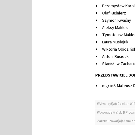
Przemysław Karol
Olaf Kuśnierz
Szymon Kwaśny
Aleksy Makles
Tymoteusz Makle
Laura Musiejuk
Wiktoria Obidzińs
Antoni Rusiecki
Stanisław Zach
PRZEDSTAWICIEL D
mgr inż. Mateusz 
Wytworzył(a): Dziekan WI
Wprowadził(a) do BIP: Jo
Zaktualizował(a): Anna K