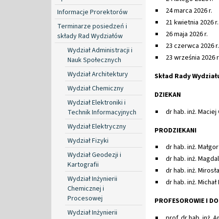
24 marca 2026 r.
Informacje Prorektorów
21 kwietnia 2026 r.
Terminarze posiedzeń i
26 maja 2026 r.
składy Rad Wydziałów
23 czerwca 2026 r.
Wydział Administracji i
23 września 2026 r
Nauk Społecznych
Wydział Architektury
Skład Rady Wydział
Wydział Chemiczny
DZIEKAN
Wydział Elektroniki i
dr hab. inż. Macie
Technik Informacyjnych
Wydział Elektryczny
PRODZIEKANI
Wydział Fizyki
dr hab. inż. Małgo
Wydział Geodezji i
dr hab. inż. Magda
Kartografii
dr hab. inż. Miros
Wydział Inżynierii
dr hab. inż. Michał
Chemicznej i
Procesowej
PROFESOROWIE I DO
Wydział Inżynierii
prof. dr hab. inż. 