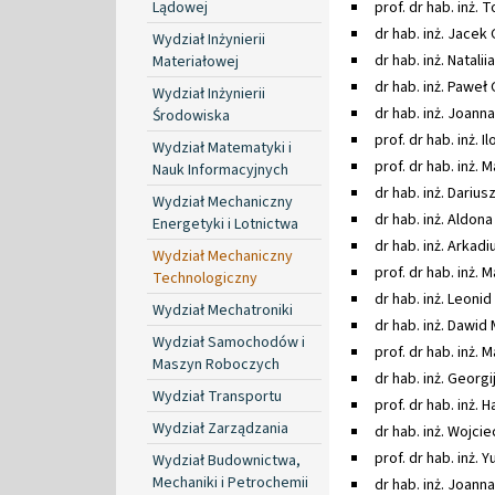
Lądowej
prof. dr hab. inż.
dr hab. inż. Jacek 
Wydział Inżynierii
dr hab. inż. Natali
Materiałowej
dr hab. inż. Paweł 
Wydział Inżynierii
dr hab. inż. Joann
Środowiska
prof. dr hab. inż. 
Wydział Matematyki i
prof. dr hab. inż.
Nauk Informacyjnych
dr hab. inż. Darius
Wydział Mechaniczny
dr hab. inż. Aldona
Energetyki i Lotnictwa
dr hab. inż. Arkad
Wydział Mechaniczny
prof. dr hab. inż. 
Technologiczny
dr hab. inż. Leoni
Wydział Mechatroniki
dr hab. inż. Dawid 
Wydział Samochodów i
prof. dr hab. inż.
Maszyn Roboczych
dr hab. inż. Georgij
Wydział Transportu
prof. dr hab. inż. 
Wydział Zarządzania
dr hab. inż. Wojcie
prof. dr hab. inż. Y
Wydział Budownictwa,
Mechaniki i Petrochemii
dr hab. inż. Joann