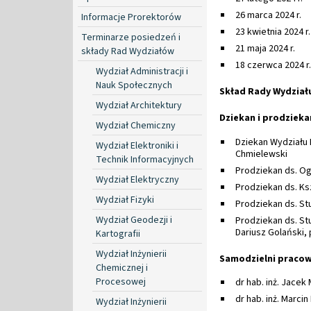
26 marca 2024 r.
Informacje Prorektorów
23 kwietnia 2024 r.
Terminarze posiedzeń i
21 maja 2024 r.
składy Rad Wydziałów
18 czerwca 2024 r.
Wydział Administracji i
Nauk Społecznych
Skład Rady Wydział
Wydział Architektury
Dziekan i prodzieka
Wydział Chemiczny
Dziekan Wydziału 
Wydział Elektroniki i
Chmielewski
Technik Informacyjnych
Prodziekan ds. Ogól
Wydział Elektryczny
Prodziekan ds. Ksz
Wydział Fizyki
Prodziekan ds. Stu
Wydział Geodezji i
Prodziekan ds. St
Dariusz Golański, 
Kartografii
Wydział Inżynierii
Samodzielni pracow
Chemicznej i
Procesowej
dr hab. inż. Jacek
dr hab. inż. Marcin
Wydział Inżynierii