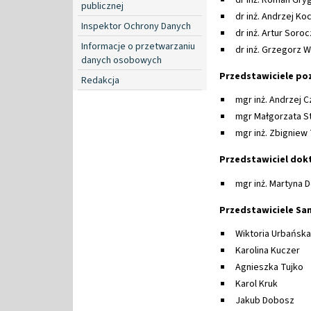
publicznej
dr inż. Andrzej Ko
Inspektor Ochrony Danych
dr inż. Artur Soro
Informacje o przetwarzaniu
dr inż. Grzegorz 
danych osobowych
Przedstawiciele po
Redakcja
mgr inż. Andrzej C
mgr Małgorzata S
mgr inż. Zbignie
Przedstawiciel do
mgr inż. Martyna
Przedstawiciele S
Wiktoria Urbańska
Karolina Kuczer
Agnieszka Tujko
Karol Kruk
Jakub Dobosz