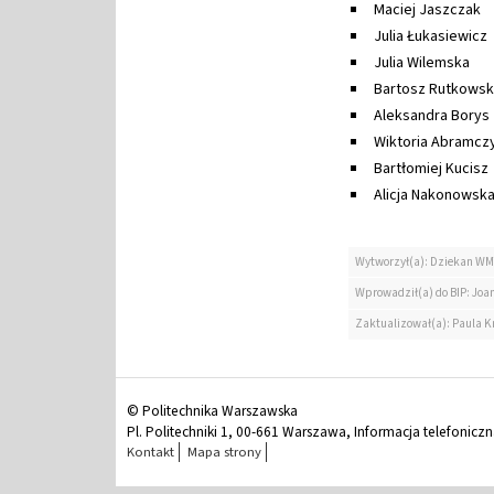
Maciej Jaszczak
Julia Łukasiewicz
Julia Wilemska
Bartosz Rutkowsk
Aleksandra Borys
Wiktoria Abramcz
Bartłomiej Kucisz
Alicja Nakonowsk
Wytworzył(a): Dziekan W
Wprowadził(a) do BIP: Jo
Zaktualizował(a): Paula K
© Politechnika Warszawska
Pl. Politechniki 1, 00-661 Warszawa, Informacja telefonicz
Kontakt
Mapa strony