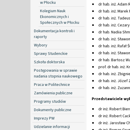
w Płocku
dr hab. inż. Adam
Kolegium Nauk
dr hab. inż. Marek
Ekonomicznych i
dr hab. inż. Tadeus
Społecznych w Płocku
dr hab. inż. Cezar
Dokumentacja kontroli i
dr hab. Nadiia Sh
raporty
dr hab. inż. Sławo
Wybory
dr hab. inż. Rafał 
dr hab. inż. Sławom
Sprawy Studenckie
dr hab. Bartosz W
Szkoła doktorska
prof. dr hab. inż. 
Postępowania w sprawie
dr hab. inż. Zbign
nadania stopnia naukowego
dr hab. inż. Józef
Praca w Politechnice
dr hab. inż. Zuzan
Zamówienia publiczne
Przedstawiciele wy
Programy studiów
dr inż. Robert Bier
Dokumenty publiczne
dr inż. Robert Ca
Imprezy PW
dr inż. Jarosław 
Udzielanie informacji
dr inż. Roman Gry