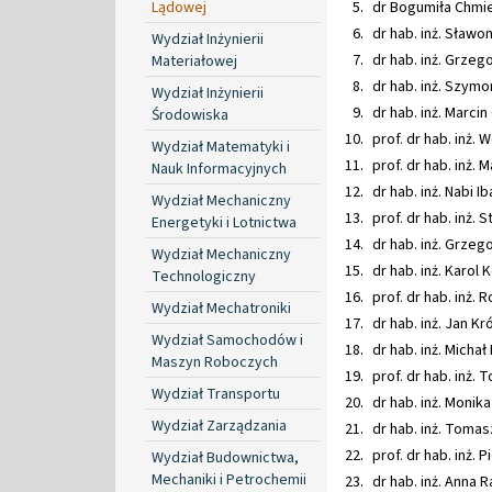
Lądowej
dr Bogumiła Chmie
dr hab. inż. Sławom
Wydział Inżynierii
dr hab. inż. Grzeg
Materiałowej
dr hab. inż. Szymon
Wydział Inżynierii
dr hab. inż. Marcin
Środowiska
prof. dr hab. inż. 
Wydział Matematyki i
prof. dr hab. inż. 
Nauk Informacyjnych
dr hab. inż. Nabi I
Wydział Mechaniczny
prof. dr hab. inż. 
Energetyki i Lotnictwa
dr hab. inż. Grzeg
Wydział Mechaniczny
dr hab. inż. Karol 
Technologiczny
prof. dr hab. inż. 
Wydział Mechatroniki
dr hab. inż. Jan Kró
Wydział Samochodów i
dr hab. inż. Michał
Maszyn Roboczych
prof. dr hab. inż.
Wydział Transportu
dr hab. inż. Monik
Wydział Zarządzania
dr hab. inż. Tomas
prof. dr hab. inż. 
Wydział Budownictwa,
Mechaniki i Petrochemii
dr hab. inż. Anna 