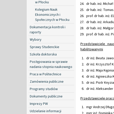
w Płocku
dr hab. inż. Michał
Kolegium Nauk
dr hab. inż. Tomas
Ekonomicznych i
prof. dr hab. inż. 
Społecznych w Płocku
dr hab. inż. Arkadi
Dokumentacja kontroli i
dr hab. inż. Małgo
raporty
prof. dr hab. inż.
Wybory
Przedstawiciele nau
Sprawy Studenckie
habilitowanymi
Szkoła doktorska
dr inż. Beata Jaw
Postępowania w sprawie
dr inż. Krzysztof 
nadania stopnia naukowego
dr inż. Maja Kępnia
Praca w Politechnice
dr inż. Agnieszka 
Zamówienia publiczne
dr inż. Piotr Knyzi
dr inż. Aleksander 
Programy studiów
Dokumenty publiczne
Przedstawiciele praco
Imprezy PW
mgr Andrzej Długo
Udzielanie informacji
mgr inż. Dominika