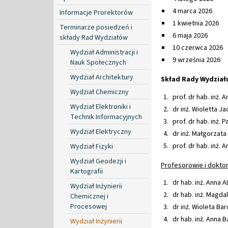
4 marca 2026
Informacje Prorektorów
1 kwietnia 2026
Terminarze posiedzeń i
6 maja 2026
składy Rad Wydziałów
10 czerwca 2026
Wydział Administracji i
9 września 2026
Nauk Społecznych
Wydział Architektury
Skład Rady Wydział
Wydział Chemiczny
prof. dr hab. inż.
Wydział Elektroniki i
dr inż. Wioletta J
Technik Informacyjnych
prof. dr hab. inż.
Wydział Elektryczny
dr inż. Małgorzat
prof. dr hab. inż.
Wydział Fizyki
Wydział Geodezji i
Profesorowie i doktor
Kartografii
dr hab. inż. Anna 
Wydział Inżynierii
dr hab. inż. Magd
Chemicznej i
Procesowej
dr inż. Wioleta Bar
dr hab. inż. Anna 
Wydział Inżynierii