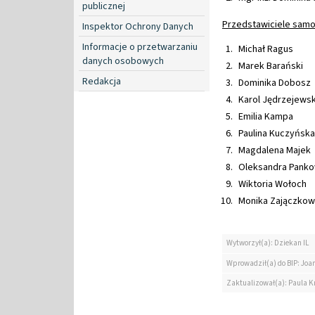
publicznej
Przedstawiciele sam
Inspektor Ochrony Danych
Informacje o przetwarzaniu
Michał Ragus
danych osobowych
Marek Barański
Redakcja
Dominika Dobosz
Karol Jędrzejewsk
Emilia Kampa
Paulina Kuczyńska
Magdalena Majek
Oleksandra Panko
Wiktoria Wołoch
Monika Zajączkow
Wytworzył(a): Dziekan IL
Wprowadził(a) do BIP: Jo
Zaktualizował(a): Paula K