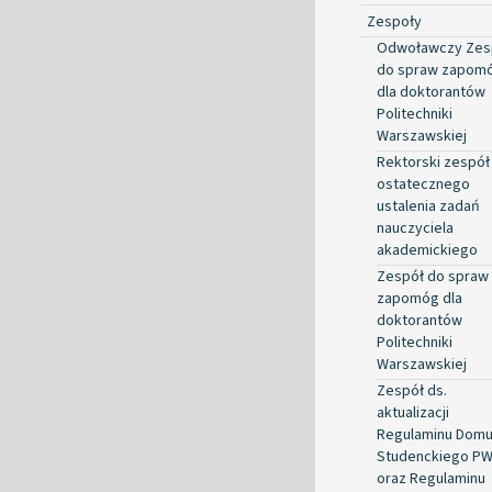
Zespoły
Odwoławczy Zes
do spraw zapom
dla doktorantów
Politechniki
Warszawskiej
Rektorski zespół
ostatecznego
ustalenia zadań
nauczyciela
akademickiego
Zespół do spraw
zapomóg dla
doktorantów
Politechniki
Warszawskiej
Zespół ds.
aktualizacji
Regulaminu Dom
Studenckiego P
oraz Regulaminu