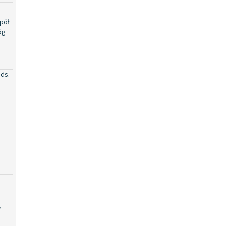
pół
óg
 ds.
u
W