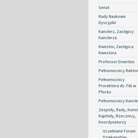
Senat
Rady Naukowe
Dyscyplin
Kanclerz, Zastępcy
Kanclerza
Kwestor, Zastępca
Kwestora
Professor Emeritus
Pełnomocnicy Rekto
Pełnomocnicy
Prorektora ds. Filii w
Płocku
Pełnomocnicy Kancle
Zespoły, Rady, Komis
Kapituły, Rzecznicy,
Koordynatorzy
Uczelniane Forum
Dziekanatów