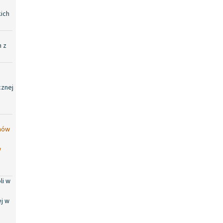
ich
 z
cznej
umów
w
li w
j w