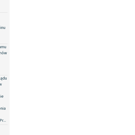
inu
ramu
omów
lądu
w
nie
nia
r...
a