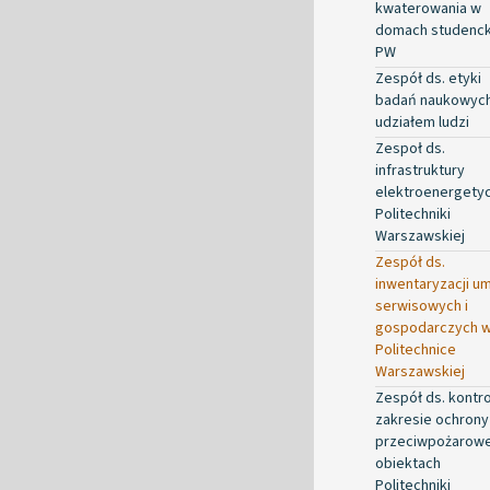
kwaterowania w
domach studenck
PW
Zespół ds. etyki
badań naukowych
udziałem ludzi
Zespoł ds.
infrastruktury
elektroenergety
Politechniki
Warszawskiej
Zespół ds.
inwentaryzacji 
serwisowych i
gospodarczych 
Politechnice
Warszawskiej
Zespół ds. kontro
zakresie ochrony
przeciwpożarowe
obiektach
Politechniki