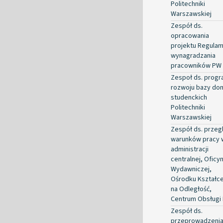
Politechniki
Warszawskiej
Zespół ds.
opracowania
projektu Regulam
wynagradzania
pracowników PW
Zespoł ds. prog
rozwoju bazy d
studenckich
Politechniki
Warszawskiej
Zespół ds. przeg
warunków pracy 
administracji
centralnej, Oficy
Wydawniczej,
Ośrodku Kształce
na Odległość,
Centrum Obsługi P
Zespół ds.
przeprowadzeni