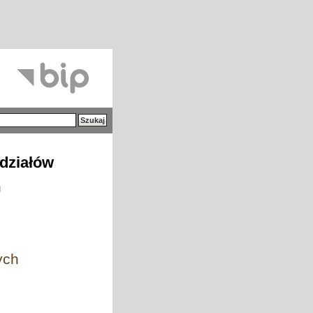
działów
h
ych