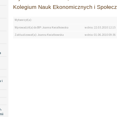
Kolegium Nauk Ekonomicznych i Społecz
Wytworzył(a):
Wprowadził(a) do BIP: Joanna Kwiatkowska
w dniu: 22.03.2010 12:15
Zaktualizował(a): Joanna Kwiatkowska
w dniu: 01.06.2010 09:36
a
 i
,
mii