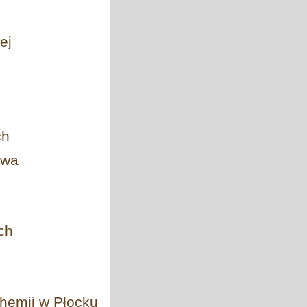
ej
ch
twa
ch
chemii w Płocku