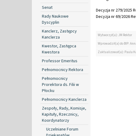
Senat
Decyzja nr 279/2025 Re
Rady Naukowe
Decyzja nr 69/2026 Rek
Dyscyplin
Kanclerz, Zastępcy
Wytworzył(a): JM Rektor
Kanclerza
Wprowadził(a) do BIP: Ann
Kwestor, Zastępca
Kwestora
Zaktualizował(a): Paula K
Professor Emeritus
Pełnomocnicy Rektora
Pełnomocnicy
Prorektora ds. Filii w
Płocku
Pełnomocnicy Kanclerza
Zespoły, Rady, Komisje,
Kapituły, Rzecznicy,
Koordynatorzy
Uczelniane Forum
Dziekanatów