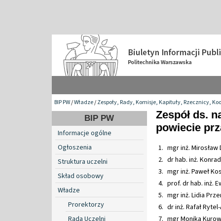
BIP PW
/
Władze
/
Zespoły, Rady, Komisje, Kapituły, Rzecznicy, Ko
Zespół ds. n
BIP PW
powiecie pr
Informacje ogólne
Ogłoszenia
mgr inż. Mirosław
dr hab. inż. Konrad
Struktura uczelni
mgr inż. Paweł Kos
Skład osobowy
prof. dr hab. inż
Władze
mgr inż. Lidia Prz
Prorektorzy
dr inż. Rafał Rytel
Rada Uczelni
mgr Monika Kurows