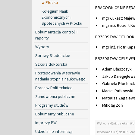
w Płocku
PRACOWNICY NIE BĘDĄ
Kolegium Nauk
Ekonomicznych i
mgr Łukasz Majew
Społecznych w Płocku
mgr inż. Robert Ko
Dokumentacja kontroli i
PRZEDSTAWICIEL DO
raporty
Wybory
mgr inż. Piotr Kap
Sprawy Studenckie
PRZEDSTAWICIELE W
Szkoła doktorska
Adam Błaszczyk
Postępowania w sprawie
Jakub Dziegięlews
nadania stopnia naukowego
Gabriela Płochoc
Praca w Politechnice
Maciej Rutkowski
Zamówienia publiczne
Mateusz Zagajews
Programy studiów
Mikołaj Zoń
Dokumenty publiczne
Imprezy PW
Wytworzył(a): Dziekan WB
Udzielanie informacji
Wprowadził(a) do BIP: Jo