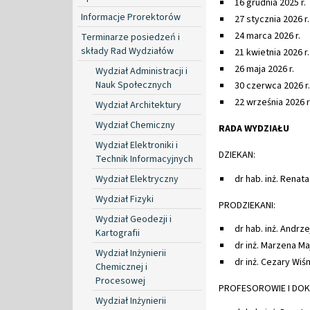
16 grudnia 2025 r.
Informacje Prorektorów
27 stycznia 2026 r.
24 marca 2026 r.
Terminarze posiedzeń i
składy Rad Wydziałów
21 kwietnia 2026 r.
26 maja 2026 r.
Wydział Administracji i
Nauk Społecznych
30 czerwca 2026 r.
22 września 2026 r
Wydział Architektury
Wydział Chemiczny
RADA WYDZIAŁU
Wydział Elektroniki i
DZIEKAN:
Technik Informacyjnych
Wydział Elektryczny
dr hab. inż. Renata
Wydział Fizyki
PRODZIEKANI:
Wydział Geodezji i
dr hab. inż. Andrze
Kartografii
dr inż. Marzena Ma
Wydział Inżynierii
dr inż. Cezary Wiś
Chemicznej i
Procesowej
PROFESOROWIE I DOK
Wydział Inżynierii