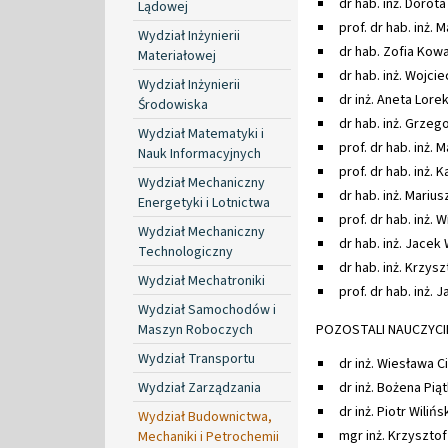
dr hab. inż. Dorot
Lądowej
prof. dr hab. inż.
Wydział Inżynierii
dr hab. Zofia Kowa
Materiałowej
dr hab. inż. Wojci
Wydział Inżynierii
dr inż. Aneta Lorek
Środowiska
dr hab. inż. Grzeg
Wydział Matematyki i
prof. dr hab. inż.
Nauk Informacyjnych
prof. dr hab. inż. K
Wydział Mechaniczny
dr hab. inż. Marius
Energetyki i Lotnictwa
prof. dr hab. inż.
Wydział Mechaniczny
dr hab. inż. Jacek 
Technologiczny
dr hab. inż. Krzysz
Wydział Mechatroniki
prof. dr hab. inż. 
Wydział Samochodów i
Maszyn Roboczych
POZOSTALI NAUCZYCI
Wydział Transportu
dr inż. Wiesława C
Wydział Zarządzania
dr inż. Bożena Pi
dr inż. Piotr Wilińs
Wydział Budownictwa,
mgr inż. Krzyszto
Mechaniki i Petrochemii