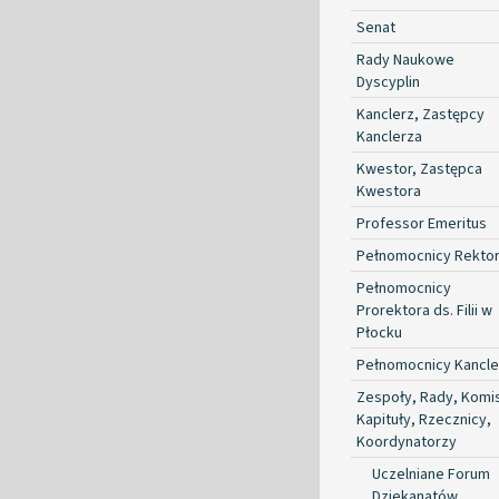
Senat
Rady Naukowe
Dyscyplin
Kanclerz, Zastępcy
Kanclerza
Kwestor, Zastępca
Kwestora
Professor Emeritus
Pełnomocnicy Rekto
Pełnomocnicy
Prorektora ds. Filii w
Płocku
Pełnomocnicy Kancle
Zespoły, Rady, Komis
Kapituły, Rzecznicy,
Koordynatorzy
Uczelniane Forum
Dziekanatów