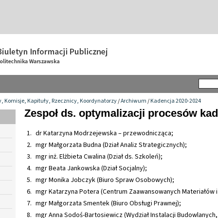
y, Komisje, Kapituły, Rzecznicy, Koordynatorzy
/
Archiwum
/
Kadencja 2020-2024
Zespoł ds. optymalizacji procesów ka
dr Katarzyna Modrzejewska – przewodnicząca;
mgr Małgorzata Budna (Dział Analiz Strategicznych);
mgr inż. Elżbieta Cwalina (Dział ds. Szkoleń);
mgr Beata Jankowska (Dział Socjalny);
mgr Monika Jobczyk (Biuro Spraw Osobowych);
mgr Katarzyna Potera (Centrum Zaawansowanych Materiałów i
mgr Małgorzata Smentek (Biuro Obsługi Prawnej);
mgr Anna Sodoś-Bartosiewicz (Wydział Instalacji Budowlanych, H