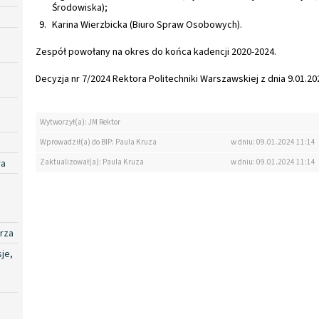
Środowiska);
Karina Wierzbicka (Biuro Spraw Osobowych).
Zespół powołany na okres do końca kadencji 2020-2024.
Decyzja nr 7/2024 Rektora Politechniki Warszawskiej z dnia 9.01.202
Wytworzył(a): JM Rektor
Wprowadził(a) do BIP: Paula Kruza
w dniu: 09.01.2024 11:14
ra
Zaktualizował(a): Paula Kruza
w dniu: 09.01.2024 11:14
rza
je,