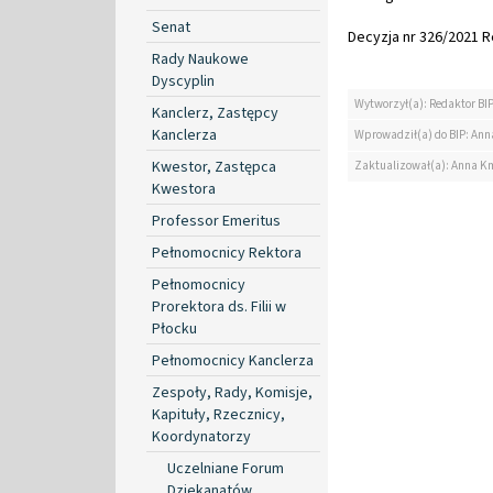
Senat
Decyzja nr 326/2021 Re
Rady Naukowe
Dyscyplin
Wytworzył(a): Redaktor BI
Kanclerz, Zastępcy
Kanclerza
Wprowadził(a) do BIP: Ann
Kwestor, Zastępca
Zaktualizował(a): Anna K
Kwestora
Professor Emeritus
Pełnomocnicy Rektora
Pełnomocnicy
Prorektora ds. Filii w
Płocku
Pełnomocnicy Kanclerza
Zespoły, Rady, Komisje,
Kapituły, Rzecznicy,
Koordynatorzy
Uczelniane Forum
Dziekanatów