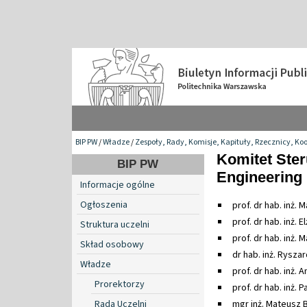
BIP PW
/
Władze
/
Zespoły, Rady, Komisje, Kapituły, Rzecznicy, Ko
Komitet Ster
BIP PW
Engineering
Informacje ogólne
Ogłoszenia
prof. dr hab. inż. 
prof. dr hab. inż. 
Struktura uczelni
prof. dr hab. inż.
Skład osobowy
dr hab. inż. Rysza
Władze
prof. dr hab. inż.
Prorektorzy
prof. dr hab. inż.
Rada Uczelni
mgr inż. Mateusz 