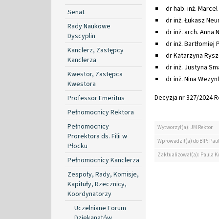
dr hab. inż. Marce
Senat
dr inż. Łukasz Neu
Rady Naukowe
dr inż. arch. Anna
Dyscyplin
dr inż. Bartłomiej
Kanclerz, Zastępcy
dr Katarzyna Rysz
Kanclerza
dr inż. Justyna S
Kwestor, Zastępca
dr inż. Nina Wezyn
Kwestora
Decyzja nr 327/2024 Re
Professor Emeritus
Pełnomocnicy Rektora
Pełnomocnicy
Wytworzył(a): JM Rektor
Prorektora ds. Filii w
Wprowadził(a) do BIP: Pau
Płocku
Zaktualizował(a): Paula K
Pełnomocnicy Kanclerza
Zespoły, Rady, Komisje,
Kapituły, Rzecznicy,
Koordynatorzy
Uczelniane Forum
Dziekanatów