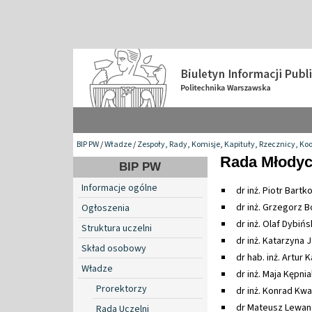
BIP PW
/
Władze
/
Zespoły, Rady, Komisje, Kapituły, Rzecznicy, Ko
Rada Młodyc
BIP PW
Informacje ogólne
dr inż. Piotr Bar
dr inż. Grzegorz B
Ogłoszenia
dr inż. Olaf Dybiń
Struktura uczelni
dr inż. Katarzyna 
Skład osobowy
dr hab. inż. Artur
Władze
dr inż. Maja Kępnia
Prorektorzy
dr inż. Konrad Kwa
dr Mateusz Lewand
Rada Uczelni