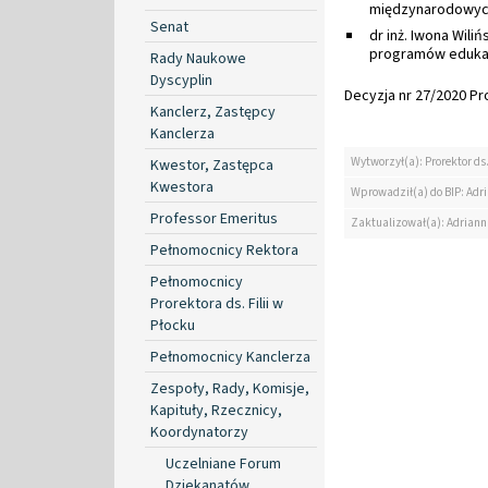
międzynarodowych
Senat
dr inż. Iwona Wil
programów edukacy
Rady Naukowe
Dyscyplin
Decyzja nr 27/2020 Pro
Kanclerz, Zastępcy
Kanclerza
Wytworzył(a): Prorektor ds.
Kwestor, Zastępca
Kwestora
Wprowadził(a) do BIP: Ad
Professor Emeritus
Zaktualizował(a): Adrian
Pełnomocnicy Rektora
Pełnomocnicy
Prorektora ds. Filii w
Płocku
Pełnomocnicy Kanclerza
Zespoły, Rady, Komisje,
Kapituły, Rzecznicy,
Koordynatorzy
Uczelniane Forum
Dziekanatów