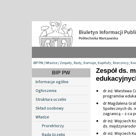
BIP PW
/
Władze
/
Zespoły, Rady, Komisje, Kapituły, Rzecznicy, Ko
Zespół ds. 
BIP PW
edukacyjnych
Informacje ogólne
Ogłoszenia
dr inż. Wiesława 
programów edukac
Struktura uczelni
dr Magdalena Gra
Skład osobowy
Społecznych ds. 
zagranicą – z-ca 
Władze
dr inż. Wojciech K
Prorektorzy
ds. międzynarodo
dr inż. Wojciech 
Rada Uczelni