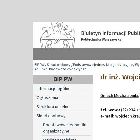
BIP PW
/
Skład osobowy
/
Podstawowe jednostki organizacyjne
/
Wy
Adiunkci badawczo-dydaktyczni
dr inż. Woj
BIP PW
Informacje ogólne
Gmach Mechatroniki
,
Ogłoszenia
Struktura uczelni
tel. wew.:
(22) 234 +
Skład osobowy
e-mail:
wojciech
.
kr
Podstawowe jednostki
organizacyjne