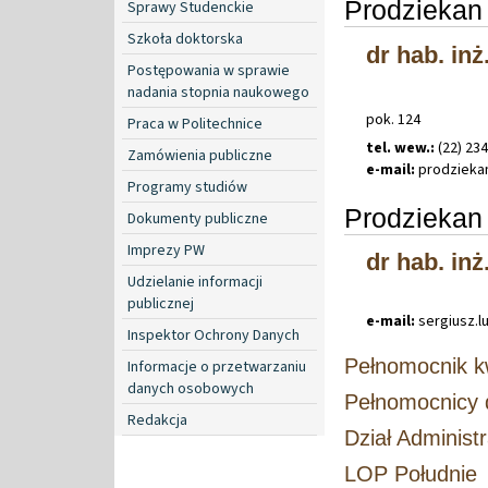
Prodziekan 
Sprawy Studenckie
Szkoła doktorska
dr hab. in
Postępowania w sprawie
nadania stopnia naukowego
pok. 124
Praca w Politechnice
tel. wew.:
(22) 23
Zamówienia publiczne
e-mail:
prodzieka
Programy studiów
Prodziekan
Dokumenty publiczne
Imprezy PW
dr hab. inż
Udzielanie informacji
publicznej
e-mail:
sergiusz
.
l
Inspektor Ochrony Danych
Pełnomocnik k
Informacje o przetwarzaniu
danych osobowych
Pełnomocnicy 
Redakcja
Dział Administ
LOP Południe