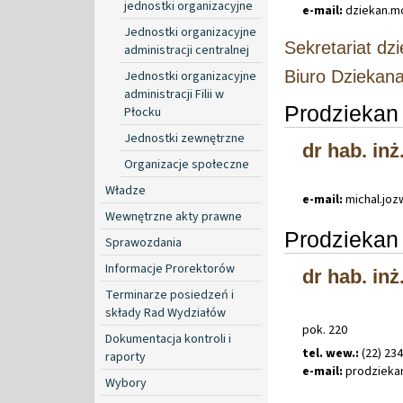
jednostki organizacyjne
e-mail:
dziekan
.
m
Jednostki organizacyjne
Sekretariat dz
administracji centralnej
Biuro Dziekan
Jednostki organizacyjne
administracji Filii w
Prodziekan 
Płocku
Jednostki zewnętrzne
dr hab. inż
Organizacje społeczne
Władze
e-mail:
michal
.
joz
Wewnętrzne akty prawne
Prodziekan 
Sprawozdania
Informacje Prorektorów
dr hab. in
Terminarze posiedzeń i
składy Rad Wydziałów
pok. 220
Dokumentacja kontroli i
tel. wew.:
(22) 23
raporty
e-mail:
prodzieka
Wybory