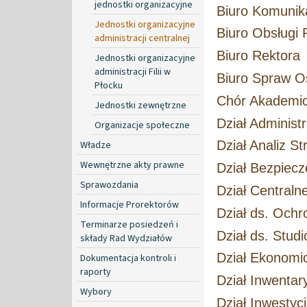
jednostki organizacyjne
Biuro Komunika
Jednostki organizacyjne
Biuro Obsługi 
administracji centralnej
Biuro Rektora
Jednostki organizacyjne
administracji Filii w
Biuro Spraw 
Płocku
Chór Akademi
Jednostki zewnętrzne
Dział Adminis
Organizacje społeczne
Dział Analiz S
Władze
Wewnętrzne akty prawne
Dział Bezpiec
Sprawozdania
Dział Central
Informacje Prorektorów
Dział ds. Ochr
Terminarze posiedzeń i
Dział ds. Stud
składy Rad Wydziałów
Dział Ekonomi
Dokumentacja kontroli i
raporty
Dział Inwentary
Wybory
Dział Inwestyc