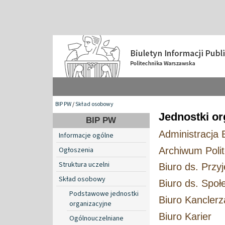
BIP PW
/
Skład osobowy
Jednostki or
BIP PW
Administracja
Informacje ogólne
Archiwum Polit
Ogłoszenia
Struktura uczelni
Biuro ds. Przy
Skład osobowy
Biuro ds. Społ
Podstawowe jednostki
Biuro Kanclerz
organizacyjne
Biuro Karier
Ogólnouczelniane