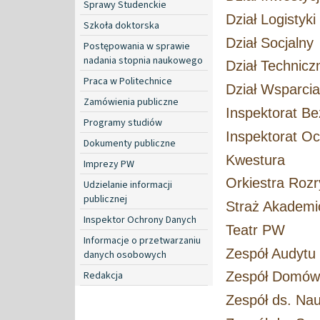
Sprawy Studenckie
Dział Logistyk
Szkoła doktorska
Dział Socjalny
Postępowania w sprawie
nadania stopnia naukowego
Dział Technicz
Praca w Politechnice
Dział Wsparci
Zamówienia publiczne
Inspektorat Be
Programy studiów
Inspektorat O
Dokumenty publiczne
Kwestura
Imprezy PW
Orkiestra Ro
Udzielanie informacji
publicznej
Straż Akademi
Inspektor Ochrony Danych
Teatr PW
Informacje o przetwarzaniu
Zespół Audyt
danych osobowych
Redakcja
Zespół Domów
Zespół ds. Nau