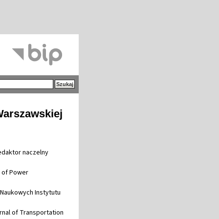
Warszawskiej
redaktor naczelny
l of Power
w Naukowych Instytutu
rnal of Transportation