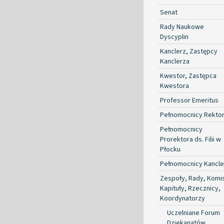
Senat
Rady Naukowe
Dyscyplin
Kanclerz, Zastępcy
Kanclerza
Kwestor, Zastępca
Kwestora
Professor Emeritus
Pełnomocnicy Rekto
Pełnomocnicy
Prorektora ds. Filii w
Płocku
Pełnomocnicy Kancle
Zespoły, Rady, Komis
Kapituły, Rzecznicy,
Koordynatorzy
Uczelniane Forum
Dziekanatów