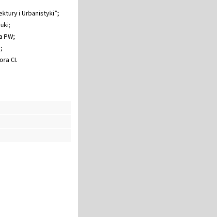
ktury i Urbanistyki”;
uki;
a PW;
;
ra CI.