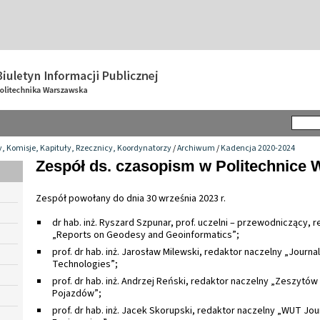
y, Komisje, Kapituły, Rzecznicy, Koordynatorzy
/
Archiwum
/
Kadencja 2020-2024
Zespół ds. czasopism w Politechnice 
Zespół powołany do dnia 30 września 2023 r.
dr hab. inż. Ryszard Szpunar, prof. uczelni – przewodniczący, 
„Reports on Geodesy and Geoinformatics”;
prof. dr hab. inż. Jarosław Milewski, redaktor naczelny „Journa
Technologies”;
prof. dr hab. inż. Andrzej Reński, redaktor naczelny „Zeszytó
Pojazdów”;
prof. dr hab. inż. Jacek Skorupski, redaktor naczelny „WUT Jou