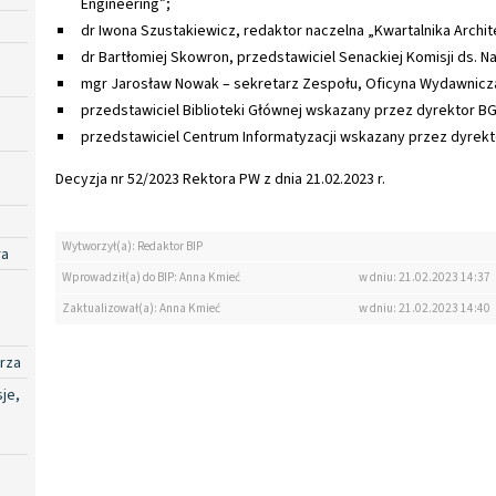
Engineering”;
dr Iwona Szustakiewicz, redaktor naczelna „Kwartalnika Archite
dr Bartłomiej Skowron, przedstawiciel Senackiej Komisji ds. Na
mgr Jarosław Nowak – sekretarz Zespołu, Oficyna Wydawnicz
przedstawiciel Biblioteki Głównej wskazany przez dyrektor BG
przedstawiciel Centrum Informatyzacji wskazany przez dyrekto
Decyzja nr 52/2023 Rektora PW z dnia 21.02.2023 r.
Wytworzył(a): Redaktor BIP
ra
Wprowadził(a) do BIP: Anna Kmieć
w dniu: 21.02.2023 14:37
Zaktualizował(a): Anna Kmieć
w dniu: 21.02.2023 14:40
rza
je,