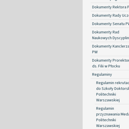
Dokumenty Rektora 
Dokumenty Rady Ucze
Dokumenty Senatu P
Dokumenty Rad
Naukowych Dyscyplin
Dokumenty Kanclerz
PW
Dokumenty Prorekto
ds. Filii w Płocku
Regulaminy
Regulamin rekrutac
do Szkoły Doktorsk
Politechniki
Warszawskiej
Regulamin
przyznawania Med
Politechniki
Warszawskiej