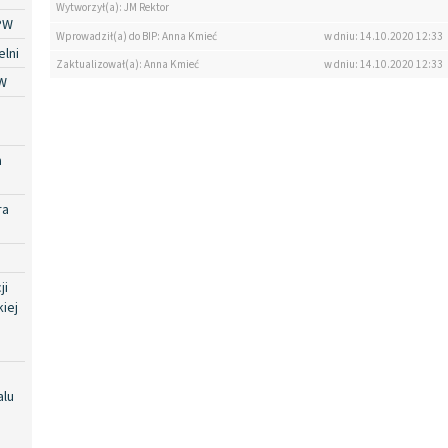
Wytworzył(a): JM Rektor
PW
Wprowadził(a) do BIP: Anna Kmieć
w dniu: 14.10.2020 12:33
lni
Zaktualizował(a): Anna Kmieć
w dniu: 14.10.2020 12:33
W
a
ra
ji
iej
alu