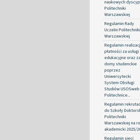
naukowych dyscypl
Politechniki
Warszawskiej
Regulamin Rady
Uczelni Politechnik
Warszawskiej
Regulamin realizacj
płatności za usługi
edukacyjne oraz z
domy studenckie
poprzez
Uniwersytecki
System Obsługi
Studiów USOSweb
Politechnice...
Regulamin rekrutac
do Szkoły Doktorsk
Politechniki
Warszawskiej na r
akademicki 2025/2
Regulamin sieci