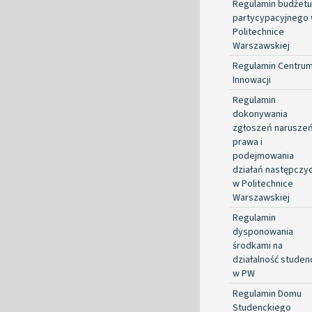
Regulamin budżetu
partycypacyjnego
Politechnice
Warszawskiej
Regulamin Centru
Innowacji
Regulamin
dokonywania
zgłoszeń narusze
prawa i
podejmowania
działań następczy
w Politechnice
Warszawskiej
Regulamin
dysponowania
środkami na
działalność studen
w PW
Regulamin Domu
Studenckiego