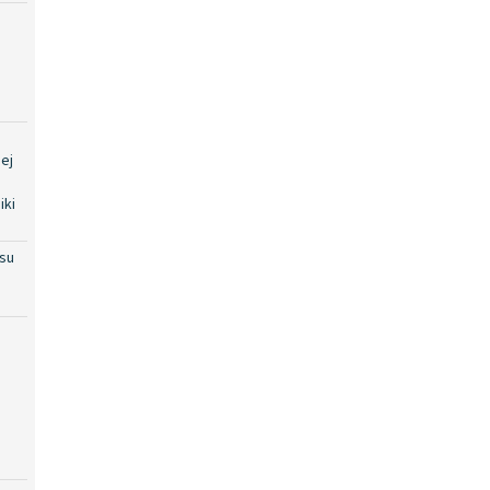
ej
iki
su