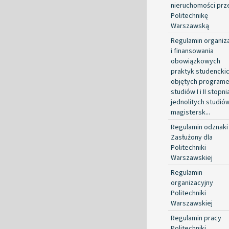
nieruchomości prz
Politechnikę
Warszawską
Regulamin organiza
i finansowania
obowiązkowych
praktyk studencki
objętych program
studiów I i II stopni
jednolitych studió
magistersk...
Regulamin odznaki
Zasłużony dla
Politechniki
Warszawskiej
Regulamin
organizacyjny
Politechniki
Warszawskiej
Regulamin pracy
Politechniki