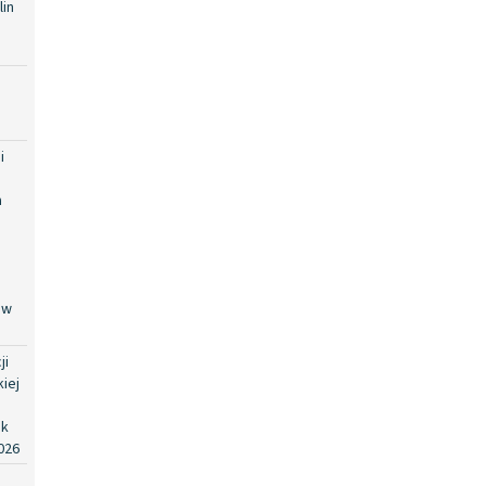
in
i
i
a
 w
ji
iej
ok
026