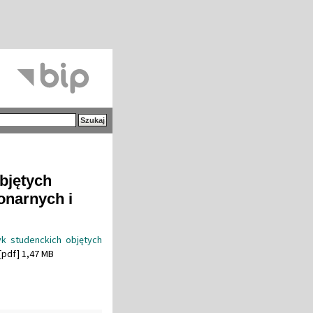
bjętych
jonarnych i
yk studenckich objętych
[pdf] 1,47 MB