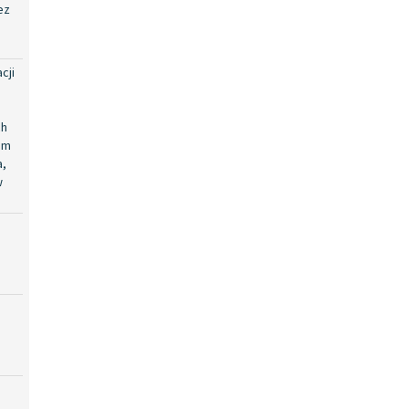
ez
cji
ch
em
a,
w