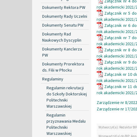
Załącznik nr 4 d
rok akademicki 2021/
Dokumenty Rektora PW
Załącznik nr 5 d
Dokumenty Rady Uczelni
rok akademicki 2021/
Dokumenty Senatu PW
Załącznik nr 6 d
rok akademicki 2021/
Dokumenty Rad
Załącznik nr 7 d
Naukowych Dyscyplin
rok akademicki 2021/
Dokumenty Kanclerza
Załącznik nr 8 d
PW
rok akademicki 2021/
Załącznik nr 9 d
Dokumenty Prorektora
rok akademicki 2021/
ds. Filii w Płocku
Załącznik nr 10 
Regulaminy
rok akademicki 2021/
Załącznik nr 11 
Regulamin rekrutacji
rok akademicki 2021/
do Szkoły Doktorskiej
Politechniki
Zarządzenie nr 8/2022 
Warszawskiej
Zarządzenie nr 17/202
Regulamin
przyznawania Medalu
Politechniki
Wytworzył(a): Redaktor BI
Warszawskiej
Wprowadził(a) do BIP: Ann