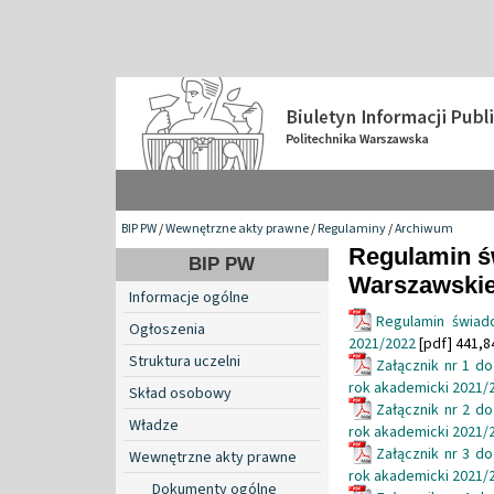
BIP PW
/
Wewnętrzne akty prawne
/
Regulaminy
/
Archiwum
Regulamin św
BIP PW
Warszawskie
Informacje ogólne
Regulamin świad
Ogłoszenia
2021/2022
[pdf] 441,8
Struktura uczelni
Załącznik nr 1 d
rok akademicki 2021/
Skład osobowy
Załącznik nr 2 d
Władze
rok akademicki 2021/
Załącznik nr 3 d
Wewnętrzne akty prawne
rok akademicki 2021/
Dokumenty ogólne