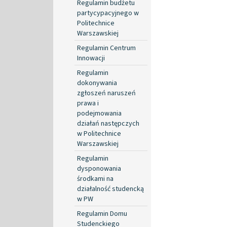
Regulamin budżetu
partycypacyjnego w
Politechnice
Warszawskiej
Regulamin Centrum
Innowacji
Regulamin
dokonywania
zgłoszeń naruszeń
prawa i
podejmowania
działań następczych
w Politechnice
Warszawskiej
Regulamin
dysponowania
środkami na
działalność studencką
w PW
Regulamin Domu
Studenckiego