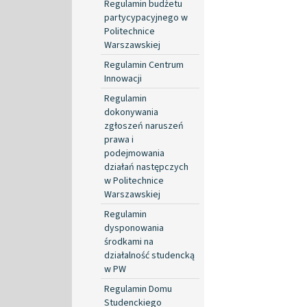
Regulamin budżetu
partycypacyjnego w
Politechnice
Warszawskiej
Regulamin Centrum
Innowacji
Regulamin
dokonywania
zgłoszeń naruszeń
prawa i
podejmowania
działań następczych
w Politechnice
Warszawskiej
Regulamin
dysponowania
środkami na
działalność studencką
w PW
Regulamin Domu
Studenckiego