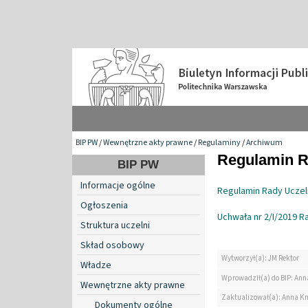
BIP PW
/
Wewnętrzne akty prawne
/
Regulaminy
/
Archiwum
Regulamin R
BIP PW
Informacje ogólne
Regulamin Rady Uczel
Ogłoszenia
Uchwała nr 2/I/2019 R
Struktura uczelni
Skład osobowy
Wytworzył(a): JM Rektor
Władze
Wprowadził(a) do BIP: Ann
Wewnętrzne akty prawne
Zaktualizował(a): Anna K
Dokumenty ogólne