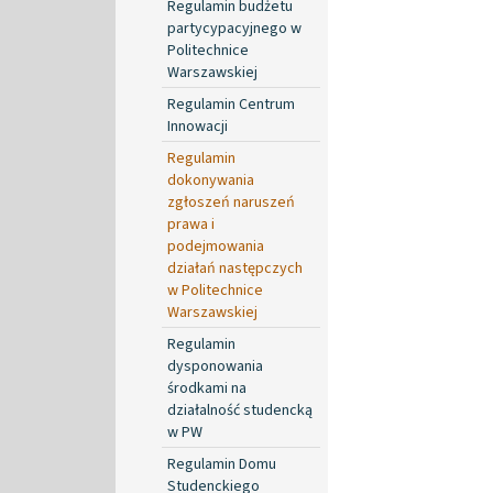
Regulamin budżetu
partycypacyjnego w
Politechnice
Warszawskiej
Regulamin Centrum
Innowacji
Regulamin
dokonywania
zgłoszeń naruszeń
prawa i
podejmowania
działań następczych
w Politechnice
Warszawskiej
Regulamin
dysponowania
środkami na
działalność studencką
w PW
Regulamin Domu
Studenckiego