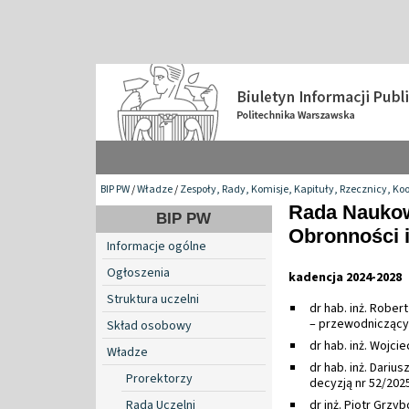
BIP PW
/
Władze
/
Zespoły, Rady, Komisje, Kapituły, Rzecznicy, Ko
Rada Nauko
BIP PW
Obronności 
Informacje ogólne
Ogłoszenia
kadencja 2024-2028
Struktura uczelni
dr hab. inż. Rober
– przewodniczący
Skład osobowy
dr hab. inż. Wojci
Władze
dr hab. inż. Darius
Prorektorzy
decyzją nr 52/202
Rada Uczelni
dr inż. Piotr Grzy