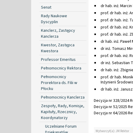
dr hab. inż. Marci
Senat
prof. dr hab. inż. 
Rady Naukowe
prof. dr hab. inż. 
Dyscyplin
prof. dr hab. inż. 
Kanclerz, Zastępcy
prof. dr hab. inż.
Kanclerza
dr hab. inż. Pawe
Kwestor, Zastępca
dr inż. Tomasz M
Kwestora
prof. dr hab. inż.
Professor Emeritus
dr inż. Sebastian
Pełnomocnicy Rektora
dr hab. inż. Zbig
Pełnomocnicy
prof. dr hab. Moni
Inżynierii Środowi
Prorektora ds. Filii w
Płocku
dr hab. inż. Janus
Pełnomocnicy Kanclerza
Decyzja nr 328/2024 Re
Zespoły, Rady, Komisje,
Decyzja nr 52/2025 Rek
Kapituły, Rzecznicy,
Decyzja nr 64/2026 Rek
Koordynatorzy
Uczelniane Forum
Wytworzył(a): JM Rektor
Dziekanatów