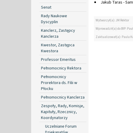
Jakub Taras - Sam
Senat
Rady Naukowe
Wytworzył(a): JM Rektor
Dyscyplin
Wprowadził(a) do BIP: Paul
Kanclerz, Zastępcy
Kanclerza
Zaktualizował(a): Paula Kr
Kwestor, Zastępca
Kwestora
Professor Emeritus
Pełnomocnicy Rektora
Pełnomocnicy
Prorektora ds. Filii w
Płocku
Pełnomocnicy Kanclerza
Zespoły, Rady, Komisje,
Kapituły, Rzecznicy,
Koordynatorzy
Uczelniane Forum
Dziekanatów