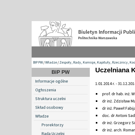
BIP PW
/
Władze
/
Zespoły, Rady, Komisje, Kapituły, Rzecznicy, Ko
Uczelniana 
BIP PW
Informacje ogólne
1.01.2014 r. - 31.12.2014
Ogłoszenia
prof. dr hab. inż
Struktura uczelni
dr inż. Zdzisław M
Skład osobowy
dr inż. Paweł Fabi
doc. dr Antoni Sa
Władze
dr inż. Grzegorz S
Prorektorzy
dr inż. arch. Roma
Rada Uczelni