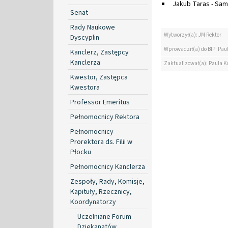
Jakub Taras - Sam
Senat
Rady Naukowe
Wytworzył(a): JM Rektor
Dyscyplin
Wprowadził(a) do BIP: Paul
Kanclerz, Zastępcy
Kanclerza
Zaktualizował(a): Paula Kr
Kwestor, Zastępca
Kwestora
Professor Emeritus
Pełnomocnicy Rektora
Pełnomocnicy
Prorektora ds. Filii w
Płocku
Pełnomocnicy Kanclerza
Zespoły, Rady, Komisje,
Kapituły, Rzecznicy,
Koordynatorzy
Uczelniane Forum
Dziekanatów