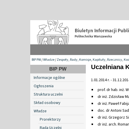
BIP PW
/
Władze
/
Zespoły, Rady, Komisje, Kapituły, Rzecznicy, Ko
Uczelniana 
BIP PW
Informacje ogólne
1.01.2014 r. - 31.12.2014
Ogłoszenia
prof. dr hab. inż
Struktura uczelni
dr inż. Zdzisław M
Skład osobowy
dr inż. Paweł Fabi
doc. dr Antoni Sa
Władze
dr inż. Grzegorz S
Prorektorzy
dr inż. arch. Roma
Rada Uczelni