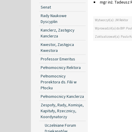
mgr inż. Tadeusz 
Senat
Rady Naukowe
Wytworzył(a): JM Rektor
Dyscyplin
Wprowadził(a) do BIP: Paul
Kanclerz, Zastępcy
Kanclerza
Zaktualizował(a): Paula Kr
Kwestor, Zastępca
Kwestora
Professor Emeritus
Pełnomocnicy Rektora
Pełnomocnicy
Prorektora ds. Filii w
Płocku
Pełnomocnicy Kanclerza
Zespoły, Rady, Komisje,
Kapituły, Rzecznicy,
Koordynatorzy
Uczelniane Forum
Dziekanatów