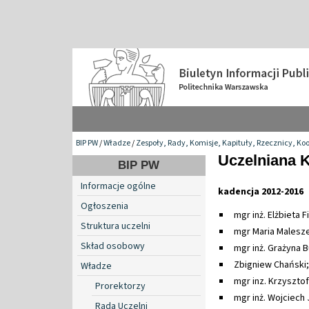
BIP PW
/
Władze
/
Zespoły, Rady, Komisje, Kapituły, Rzecznicy, Ko
Uczelniana 
BIP PW
Informacje ogólne
kadencja 2012-2016
Ogłoszenia
mgr inż. Elżbieta 
Struktura uczelni
mgr Maria Malesz
Skład osobowy
mgr inż. Grażyna 
Zbigniew Chański;
Władze
mgr inz. Krzyszto
Prorektorzy
mgr inż. Wojciech
Rada Uczelni