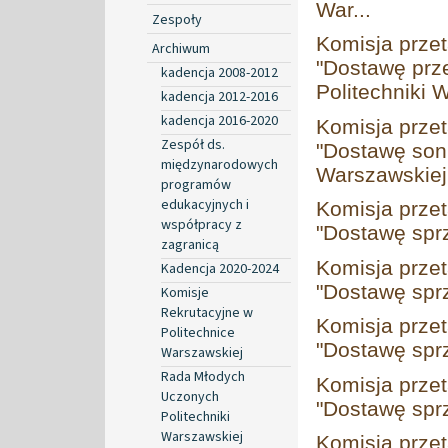
War...
Zespoły
Komisja prze
Archiwum
"Dostawę prze
kadencja 2008-2012
Politechniki W
kadencja 2012-2016
kadencja 2016-2020
Komisja prze
Zespół ds.
"Dostawę soni
międzynarodowych
Warszawskiej 
programów
edukacyjnych i
Komisja prze
współpracy z
"Dostawę spr
zagranicą
Komisja prze
Kadencja 2020-2024
"Dostawę spr
Komisje
Rekrutacyjne w
Komisja prze
Politechnice
"Dostawę spr
Warszawskiej
Rada Młodych
Komisja prze
Uczonych
"Dostawę spr
Politechniki
Warszawskiej
Komisja prze