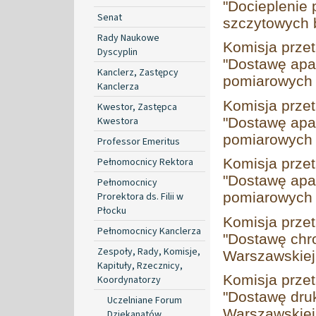
"Docieplenie 
Senat
szczytowych 
Rady Naukowe
Komisja prze
Dyscyplin
"Dostawę apa
Kanclerz, Zastępcy
pomiarowych d
Kanclerza
Komisja prze
Kwestor, Zastępca
Kwestora
"Dostawę apa
pomiarowych d
Professor Emeritus
Pełnomocnicy Rektora
Komisja prze
"Dostawę apa
Pełnomocnicy
pomiarowych d
Prorektora ds. Filii w
Płocku
Komisja prze
Pełnomocnicy Kanclerza
"Dostawę chr
Zespoły, Rady, Komisje,
Warszawskiej 
Kapituły, Rzecznicy,
Komisja prze
Koordynatorzy
"Dostawę druk
Uczelniane Forum
Warszawskiej 
Dziekanatów