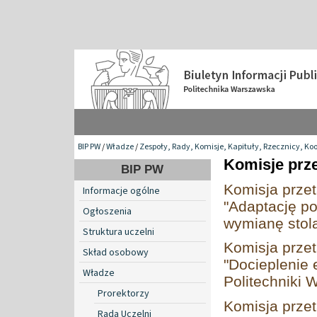
BIP PW
/
Władze
/
Zespoły, Rady, Komisje, Kapituły, Rzecznicy, Ko
Komisje prz
BIP PW
Komisja prze
Informacje ogólne
"Adaptację p
Ogłoszenia
wymianę stola
Struktura uczelni
Komisja prze
Skład osobowy
"Docieplenie
Władze
Politechniki W
Prorektorzy
Komisja prze
Rada Uczelni