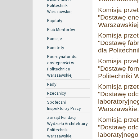
Politechniki
Komisja prze
Warszawskiej
"Dostawę ener
Kapituły
Warszawskiej 
Klub Mentorów
Komisja prze
Komisje
"Dostawę fa
Komitety
dla Politechni
Koordynator ds.
Komisja prze
dostępności w
"Dostawę form
Politechnice
Warszawskiej
Politechniki W
Rady
Komisja prze
Rzecznicy
"Dostawę odc
laboratoryjne
Społeczni
Warszawskie.
Inspektorzy Pracy
Zarząd Fundacji
Komisja prze
Wydziału Architektury
"Dostawę odc
Politechniki
laboratyjnego
Warszawskiej