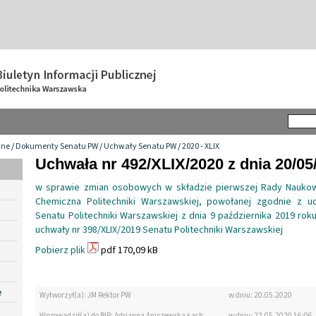
wne
/
Dokumenty Senatu PW
/
Uchwały Senatu PW
/
2020 - XLIX
Uchwała nr 492/XLIX/2020 z dnia 20/05
w sprawie zmian osobowych w składzie pierwszej Rady Naukowe
Chemiczna Politechniki Warszawskiej, powołanej zgodnie z uc
Senatu Politechniki Warszawskiej z dnia 9 października 2019 ro
uchwały nr 398/XLIX/2019 Senatu Politechniki Warszawskiej
Pobierz plik
pdf 170,09 kB
e
Wytworzył(a): JM Rektor PW
w dniu: 20.05.2020
Wprowadził(a) do BIP: Adrianna Aniszewska Łach
w dniu: 22.05.2020 16:06