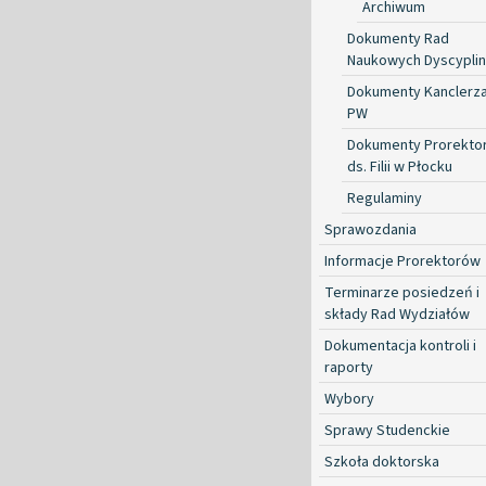
Archiwum
Dokumenty Rad
Naukowych Dyscyplin
Dokumenty Kanclerz
PW
Dokumenty Prorekto
ds. Filii w Płocku
Regulaminy
Sprawozdania
Informacje Prorektorów
Terminarze posiedzeń i
składy Rad Wydziałów
Dokumentacja kontroli i
raporty
Wybory
Sprawy Studenckie
Szkoła doktorska