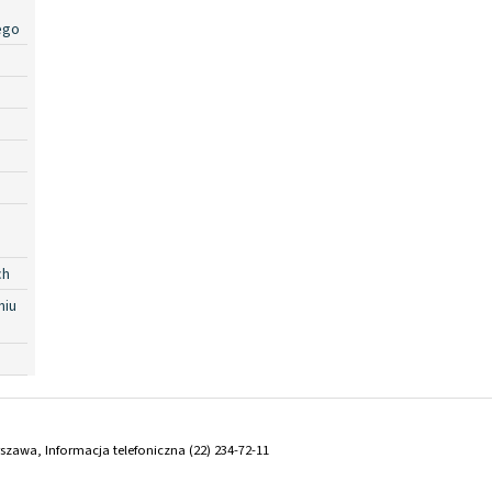
ego
ch
niu
arszawa, Informacja telefoniczna (22) 234-72-11