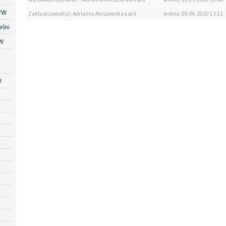
PW
Zaktualizował(a): Adrianna Aniszewska Łach
w dniu: 09.06.2020 13:11
lni
W
W