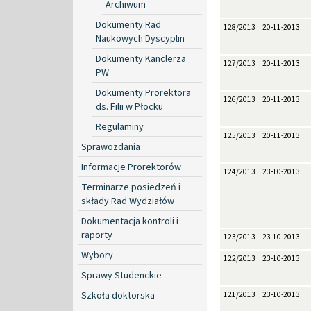
Archiwum
Dokumenty Rad
128/2013
20-11-2013
Naukowych Dyscyplin
Dokumenty Kanclerza
127/2013
20-11-2013
PW
Dokumenty Prorektora
126/2013
20-11-2013
ds. Filii w Płocku
Regulaminy
125/2013
20-11-2013
Sprawozdania
Informacje Prorektorów
124/2013
23-10-2013
Terminarze posiedzeń i
składy Rad Wydziałów
Dokumentacja kontroli i
raporty
123/2013
23-10-2013
Wybory
122/2013
23-10-2013
Sprawy Studenckie
Szkoła doktorska
121/2013
23-10-2013