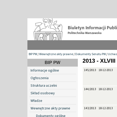
BIP PW
/
Wewnętrzne akty prawne
/
Dokumenty Senatu PW
/
Uchwa
2013 - XLVIII
BIP PW
Informacje ogólne
145/2013
18-12-2013
Ogłoszenia
Struktura uczelni
144/2013
18-12-2013
Skład osobowy
Władze
Wewnętrzne akty prawne
143/2013
18-12-2013
Dokumenty ogólne