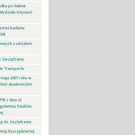
dku po Halinie
Wydziału Inżynierii
zenia badania
008
ałowych z udziałem
e Zarządzania
le Transportu
3 maja 2007 roku w
ielom akademickim
PW z dnia 21
egulaminu Studiów
ej
i ds. Kształcenia
isji Dyscyplinarnej