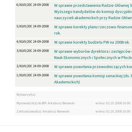
6/XLVII/2008
24-09-2008
W sprawie przedstawienia Radzie Głównej 
Wyższego kandydatów do komisji dyscyplin
nauczycieli akademickich przy Radzie Głów
5/XLVII/2008
24-09-2008
W sprawie korekty planu rzeczowo-finanso
rok.
4/XLVII/2008
24-09-2008
W sprawie korekty budżetu PW na 2008rok.
3/XLVII/2008
24-09-2008
W sprawie wyborów dyrektora i zastępców 
Nauk Ekonomicznych i Społecznych w Płock
2/XLVII/2008
24-09-2008
W sprawie powołania przewodniczących komi
1/XLVII/2008
24-09-2008
W sprawie powołania komisji senackiej (d
Akademickich)
Wytworzył(a):
Wprowadził(a) do BIP: Arkadiusz Borowski
w dniu: 02.10.2008 16:00
Zaktualizował(a): Arkadiusz Borowski
w dniu: 02.10.2008 16:00