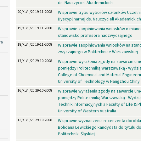
ds. Nauczycieli Akademickich
20/XLVII/2008
19-11-2008
W sprawie trybu wyborów członków Uczelnia
Dyscyplinarnej ds. Nauczycieli Akademickich
a
19/XLVII/2008
19-11-2008
W sprawie zaopiniowania wniosków o miano
stanowisko profesora nadzwyczajnego
ra
18/XLVII/2008
19-11-2008
W sprawie zaopiniowania wniosków na stan
zwyczajnego w Politechnice Warszawskiej
17/XLVII/2008
29-10-2008
W sprawie wyrażenia zgody na zawarcie u
pomiędzy Politechniką Warszawską - Wydz
College of Chcemical and Material Engineeri
University of Technology w Hangzhou Chiny
16/XLVII/2008
29-10-2008
W sprawie wyrażenia zgody na zawarcie u
pomiędzy Politechniką Warszawską - Wydział
Technik Informacyjnych a Faculty of Life & P
University of Western Australia
15/XLVII/2008
29-10-2008
W sprawie wyznaczenia recenzenta dorobk
Bohdana Lewickiego kandydata do tytułu do
Politechniki Śląskiej