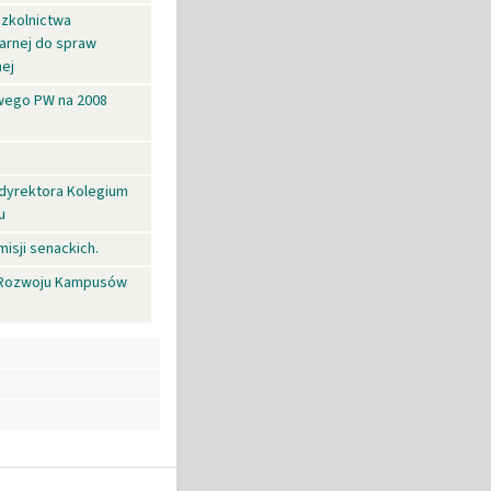
Szkolnictwa
arnej do spraw
nej
wego PW na 2008
dyrektora Kolegium
u
sji senackich.
s. Rozwoju Kampusów