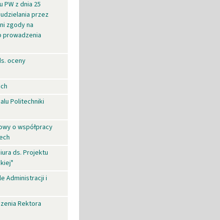
u PW z dnia 25
 udzielania przez
lni zgody na
b prowadzenia
ds. oceny
ich
lu Politechniki
mowy o współpracy
zech
ura ds. Projektu
kiej"
 Administracji i
zenia Rektora