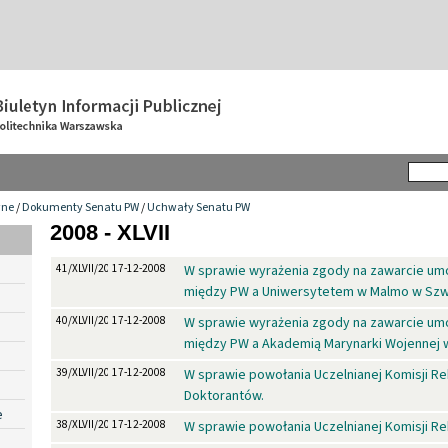
wne
/
Dokumenty Senatu PW
/
Uchwały Senatu PW
2008 - XLVII
41/XLVII/2008
17-12-2008
W sprawie wyrażenia zgody na zawarcie u
między PW a Uniwersytetem w Malmo w Szw
40/XLVII/2008
17-12-2008
W sprawie wyrażenia zgody na zawarcie u
między PW a Akademią Marynarki Wojennej w
39/XLVII/2008
17-12-2008
W sprawie powołania Uczelnianej Komisji Rek
Doktorantów.
e
38/XLVII/2008
17-12-2008
W sprawie powołania Uczelnianej Komisji Re