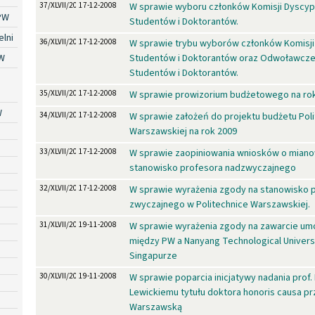
37/XLVII/2008
17-12-2008
W sprawie wyboru członków Komisji Dyscypl
PW
Studentów i Doktorantów.
lni
36/XLVII/2008
17-12-2008
W sprawie trybu wyborów członków Komisji 
W
Studentów i Doktorantów oraz Odwoławczej
Studentów i Doktorantów.
35/XLVII/2008
17-12-2008
W sprawie prowizorium budżetowego na ro
W
34/XLVII/2008
17-12-2008
W sprawie założeń do projektu budżetu Poli
Warszawskiej na rok 2009
33/XLVII/2008
17-12-2008
W sprawie zaopiniowania wniosków o miano
stanowisko profesora nadzwyczajnego
32/XLVII/2008
17-12-2008
W sprawie wyrażenia zgody na stanowisko 
zwyczajnego w Politechnice Warszawskiej.
31/XLVII/2008
19-11-2008
W sprawie wyrażenia zgody na zawarcie u
między PW a Nanyang Technological Universi
Singapurze
30/XLVII/2008
19-11-2008
W sprawie poparcia inicjatywy nadania prof
Lewickiemu tytułu doktora honoris causa pr
Warszawską