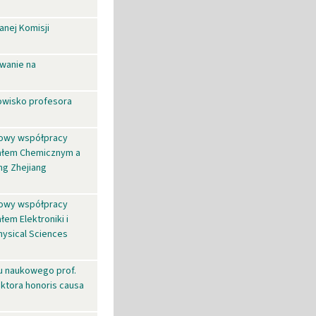
nej Komisji
wanie na
owisko profesora
mowy współpracy
iałem Chemicznym a
ng Zhejiang
mowy współpracy
em Elektroniki i
hysical Sciences
u naukowego prof.
ktora honoris causa