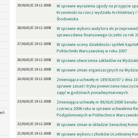
29/XLVII/2008
19-11-2008
W sprawie wyrażenia zgody na przyjęcie spa
Krzeminski na rzecz wydziału Architektury i 
Środowiska
28/XLVII/2008
19-11-2008
W sprawie wyboru audytora do przeprowad
sprawozdania finansowego Uczelni za rok 2
27/XLVII/2008
19-11-2008
W sprawie oceny działalności spółek kapit
Politechniki Warszawskiej w roku 2007
26/XLVII/2008
19-11-2008
W sprawie utworzenia zakładów na Wydzial
25/XLVII/2008
19-11-2008
W sprawie zmian organizacyjnych na Wydzia
24/XLVII/2008
19-11-2008
Zmieniająca uchwałę nr 189/XLVI/07 z dnia 2
sprawie zasad i trybu powierzania nauczyc
zajęć w godzinach ponadwymiarowych.
23/XLVII/2008
19-11-2008
Zmieniająca uchwałę nr 86/XLVI/2006 Senatu 
czerwca 2006 roku w sprawie uchwalenia R
zeń
Podyplomowych w Politechnice Warszawski
22/XLVII/2008
19-11-2008
W sprawie zmian w składzie Senackiej Komisj
21/XLVII/2008
19-11-2008
W sprawie wyboru członków Uczelnianej Kom