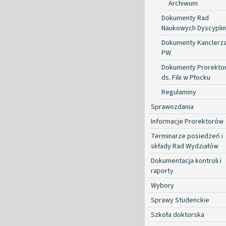
Archiwum
Dokumenty Rad
Naukowych Dyscyplin
Dokumenty Kanclerz
PW
Dokumenty Prorekto
ds. Filii w Płocku
Regulaminy
Sprawozdania
Informacje Prorektorów
Terminarze posiedzeń i
składy Rad Wydziałów
Dokumentacja kontroli i
raporty
Wybory
Sprawy Studenckie
Szkoła doktorska