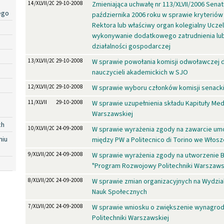
14/XLVII/2008
29-10-2008
Zmieniająca uchwałę nr 113/XLVII/2006 Senat
ego
października 2006 roku w sprawie kryteriów
Rektora lub właściwy organ kolegialny Ucze
wykonywanie dodatkowego zatrudnienia lu
działalności gospodarczej
13/XLVII/2008
29-10-2008
W sprawie powołania komisji odwoławczej 
nauczycieli akademickich w SJO
12/XLVII/2008
29-10-2008
W sprawie wyboru członków komisji senack
11/XLVII
29-10-2008
W sprawie uzupełnienia składu Kapituły Meda
Warszawskiej
ch
10/XLVII/2008
24-09-2008
W sprawie wyrażenia zgody na zawarcie u
niu
między PW a Politecnico di Torino we Włos
9/XLVII/2008
24-09-2008
W sprawie wyrażenia zgody na utworzenie Bi
"Program Rozwojowy Politechniki Warszaws
8/XLVII/2008
24-09-2008
W sprawie zmian organizacyjnych na Wydziale
Nauk Społecznych
7/XLVII/2008
24-09-2008
W sprawie wniosku o zwiększenie wynagrod
Politechniki Warszawskiej