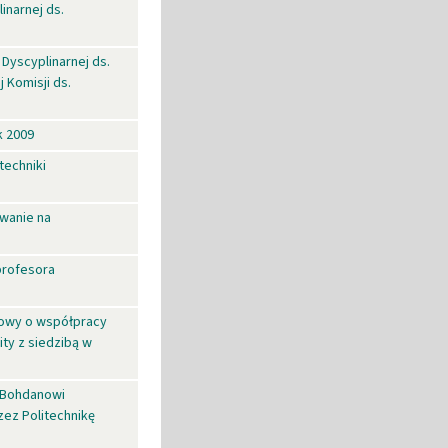
inarnej ds.
Dyscyplinarnej ds.
 Komisji ds.
k 2009
techniki
wanie na
profesora
mowy o współpracy
ty z siedzibą w
. Bohdanowi
zez Politechnikę