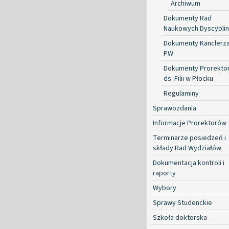
Archiwum
Dokumenty Rad
Naukowych Dyscyplin
Dokumenty Kanclerz
PW
Dokumenty Prorekto
ds. Filii w Płocku
Regulaminy
Sprawozdania
Informacje Prorektorów
Terminarze posiedzeń i
składy Rad Wydziałów
Dokumentacja kontroli i
raporty
Wybory
Sprawy Studenckie
Szkoła doktorska