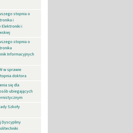
wszego stopnia o
ronika i
lektroniki i
wskiej
wszego stopnia o
tronika
hnik Informacyjnych
PW w sprawie
topnia doktora
nia się dla
 osób ubiegających
ternistycznym
Rady Szkoły
 Dyscypliny
litechniki