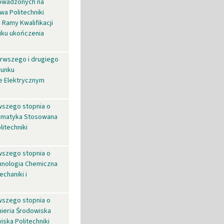
rowadzonych na
wa Politechniki
 Ramy Kwalifikacji
iku ukończenia
erwszego i drugiego
runku
e Elektrycznym
wszego stopnia o
ormatyka Stosowana
itechniki
wszego stopnia o
hnologia Chemiczna
chaniki i
wszego stopnia o
nieria Środowiska
iska Politechniki