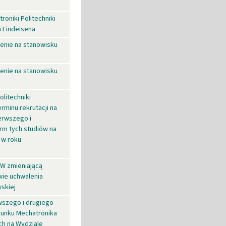
roniki Politechniki
 Findeisena
ienie na stanowisku
ienie na stanowisku
olitechniki
rminu rekrutacji na
ierwszego i
orm tych studiów na
 w roku
PW zmieniającą
wie uchwalenia
skiej
wszego i drugiego
runku Mechatronika
h na Wydziale