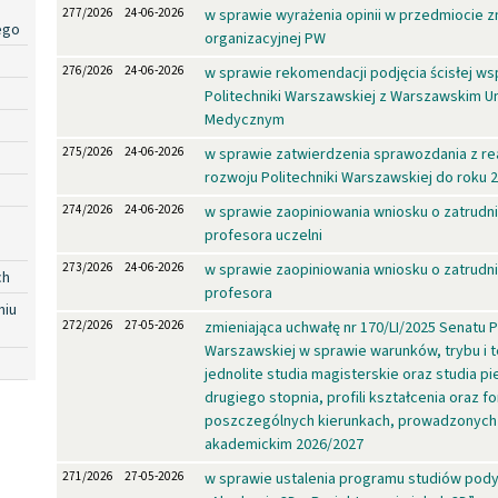
277/2026
24-06-2026
w sprawie wyrażenia opinii w przedmiocie z
ego
organizacyjnej PW
276/2026
24-06-2026
w sprawie rekomendacji podjęcia ścisłej w
Politechniki Warszawskiej z Warszawskim 
Medycznym
275/2026
24-06-2026
w sprawie zatwierdzenia sprawozdania z real
rozwoju Politechniki Warszawskiej do roku 2
274/2026
24-06-2026
w sprawie zaopiniowania wniosku o zatrudn
profesora uczelni
273/2026
24-06-2026
w sprawie zaopiniowania wniosku o zatrudn
ch
profesora
niu
272/2026
27-05-2026
zmieniająca uchwałę nr 170/LI/2025 Senatu P
Warszawskiej w sprawie warunków, trybu i te
jednolite studia magisterskie oraz studia p
drugiego stopnia, profili kształcenia oraz f
poszczególnych kierunkach, prowadzonych
akademickim 2026/2027
271/2026
27-05-2026
w sprawie ustalenia programu studiów po