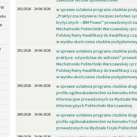
zawodzie technik optoelektroniki
PW
292/2026
24-06-2026
w sprawie ustalenia programu studiów po
„Praktyczna inżynieria i bezpieczeństwo s
lni
krytycznych – IBM Power” prowadzonych na
W
Mechatroniki Politechniki Warszawskiej i pr
Polskiej Ramy Kwalifikacji do kwalifikacji c
w wyniku ukończenia studiów podyplomow
W
291/2026
24-06-2026
w sprawie ustalenia programu studiów pod
praktyce: od podstaw do wdrożeń” prowad
Mechatroniki Politechniki Warszawskiej i pr
Polskiej Ramy Kwalifikacji do kwalifikacji c
w wyniku ukończenia studiów podyplomow
290/2026
24-06-2026
w sprawie ustalenia programu studiów drug
profilu ogólnoakademickim na kierunku Inf
Informacyjne prowadzonych na Wydziale Ma
Informacyjnych Politechniki Warszawskiej
289/2026
24-06-2026
w sprawie ustalenia programu studiów drug
profilu ogólnoakademickim na kierunku Fiz
prowadzonych na Wydziale Fizyki Politechni
288/2026
24-06-2026