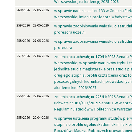
Warszawskiej na kadencję 2025-2028
260/2026
27-05-2026
w sprawie nadania sali nr 133 w Gmachu Elekt
Warszawskiej imienia profesora Władysława
259/2026
27-05-2026
w sprawie zaopiniowania wniosku o zatrudn
profesora uczelni
258/2026
27-05-2026
w sprawie zaopiniowania wniosku o zatrudn
profesora
257/2026
22-04-2026
zmieniająca uchwałę nr 170/LI/2025 Senatu P
Warszawskiej w sprawie warunków trybu i te
jednolite studia magisterskie oraz studia p
drugiego stopnia, profili kształcenia oraz f
poszczególnych kierunkach, prowadzonych
akademickim 2026/2027
256/2026
22-04-2026
zmieniająca uchwałę nr 225/LI/2026 Senatu 
uchwałę nr 363/XLIX/2019 Senatu PW w spra
Regulaminu studiów w Politechnice Warszaw
255/2026
22-04-2026
w sprawie ustalenia programu studiów pier
stopnia o profilu ogólnoakademickim na kie
Pojazdów i Maszyn Roboczych prowadzonyc