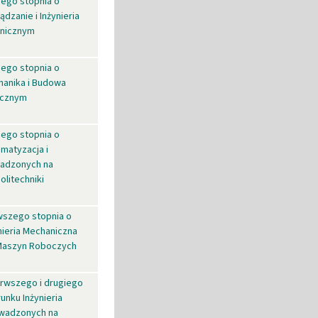
iego stopnia o
dzanie i Inżynieria
anicznym
iego stopnia o
hanika i Budowa
icznym
iego stopnia o
matyzacja i
wadzonych na
litechniki
wszego stopnia o
nieria Mechaniczna
Maszyn Roboczych
erwszego i drugiego
unku Inżynieria
owadzonych na