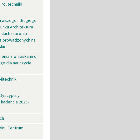
olitechniki
erwszego i drugiego
runku Architektura
kich o profilu
ra prowadzonych na
kiej
ienia z wnioskami o
go dla nauczycieli
itechniki
Dyscypliny
 kadencję 2025-
ich
minu Centrum