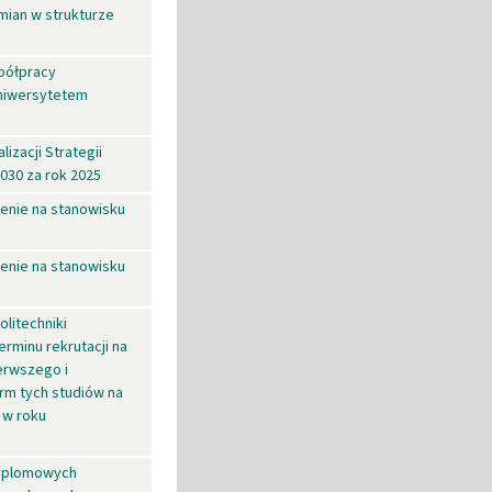
mian w strukturze
spółpracy
Uniwersytetem
izacji Strategii
030 za rok 2025
ienie na stanowisku
ienie na stanowisku
olitechniki
rminu rekrutacji na
ierwszego i
orm tych studiów na
 w roku
dyplomowych