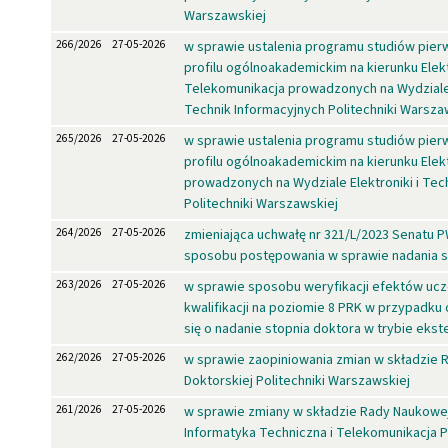
Warszawskiej
266/2026
27-05-2026
w sprawie ustalenia programu studiów pier
profilu ogólnoakademickim na kierunku Elekt
Telekomunikacja prowadzonych na Wydziale E
Technik Informacyjnych Politechniki Warsza
265/2026
27-05-2026
w sprawie ustalenia programu studiów pier
profilu ogólnoakademickim na kierunku Elek
prowadzonych na Wydziale Elektroniki i Tec
Politechniki Warszawskiej
264/2026
27-05-2026
zmieniająca uchwałę nr 321/L/2023 Senatu 
sposobu postępowania w sprawie nadania s
263/2026
27-05-2026
w sprawie sposobu weryfikacji efektów ucze
kwalifikacji na poziomie 8 PRK w przypadku
się o nadanie stopnia doktora w trybie eks
262/2026
27-05-2026
w sprawie zaopiniowania zmian w składzie 
Doktorskiej Politechniki Warszawskiej
261/2026
27-05-2026
w sprawie zmiany w składzie Rady Naukowej
Informatyka Techniczna i Telekomunikacja Po