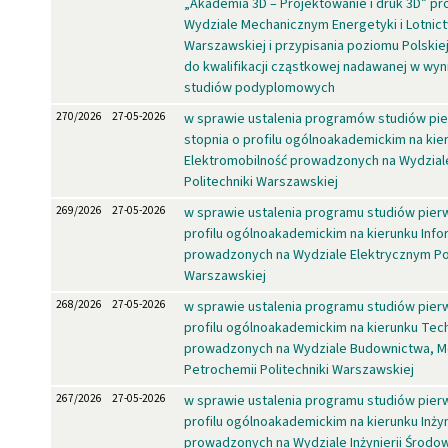
„Akademia 3D – Projektowanie i druk 3D” p
Wydziale Mechanicznym Energetyki i Lotnict
Warszawskiej i przypisania poziomu Polskiej
do kwalifikacji cząstkowej nadawanej w wyn
studiów podyplomowych
270/2026
27-05-2026
w sprawie ustalenia programów studiów pi
stopnia o profilu ogólnoakademickim na kie
Elektromobilność prowadzonych na Wydzial
Politechniki Warszawskiej
269/2026
27-05-2026
w sprawie ustalenia programu studiów pier
profilu ogólnoakademickim na kierunku Inf
prowadzonych na Wydziale Elektrycznym Pol
Warszawskiej
268/2026
27-05-2026
w sprawie ustalenia programu studiów pier
profilu ogólnoakademickim na kierunku Tec
prowadzonych na Wydziale Budownictwa, Me
Petrochemii Politechniki Warszawskiej
267/2026
27-05-2026
w sprawie ustalenia programu studiów pier
profilu ogólnoakademickim na kierunku Inży
prowadzonych na Wydziale Inżynierii Środow