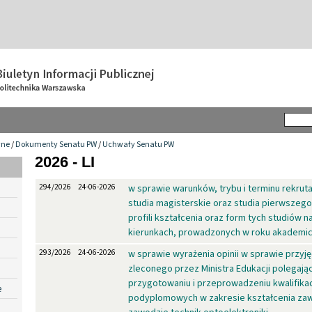
wne
/
Dokumenty Senatu PW
/
Uchwały Senatu PW
2026 - LI
294/2026
24-06-2026
w sprawie warunków, trybu i terminu rekrutac
studia magisterskie oraz studia pierwszego 
profili kształcenia oraz form tych studiów 
kierunkach, prowadzonych w roku akademi
293/2026
24-06-2026
w sprawie wyrażenia opinii w sprawie przyję
zleconego przez Ministra Edukacji polegają
przygotowaniu i przeprowadzeniu kwalifika
e
podyplomowych w zakresie kształcenia z