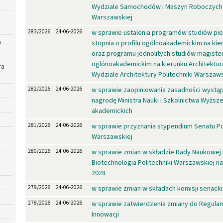
Wydziale Samochodów i Maszyn Roboczych P
Warszawskiej
283/2026
24-06-2026
w sprawie ustalenia programów studiów pi
a
stopnia o profilu ogólnoakademickim na kie
oraz programu jednolitych studiów magisters
oglónoakademickim na kierunku Architektu
ra
Wydziale Architektury Politechniki Warszaws
282/2026
24-06-2026
w sprawie zaopiniowania zasadności wystąp
nagrodę Ministra Nauki i Szkolnictwa Wyższe
akademickich
281/2026
24-06-2026
w sprawie przyznania stypendium Senatu Pol
Warszawskiej
280/2026
24-06-2026
w sprawie zmian w składzie Rady Naukowej 
Biotechnologia Politechniki Warszawskiej na
2028
279/2026
24-06-2026
w sprawie zmian w składach komisji senack
278/2026
24-06-2026
w sprawie zatwierdzenia zmiany do Regula
Innowacji