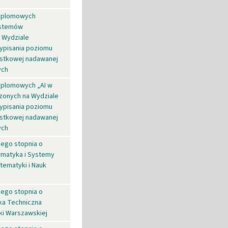
dyplomowych
ystemów
 Wydziale
zypisania poziomu
ząstkowej nadawanej
ych
yplomowych „AI w
zonych na Wydziale
zypisania poziomu
ząstkowej nadawanej
ych
iego stopnia o
ormatyka i Systemy
tematyki i Nauk
iego stopnia o
yka Techniczna
ki Warszawskiej