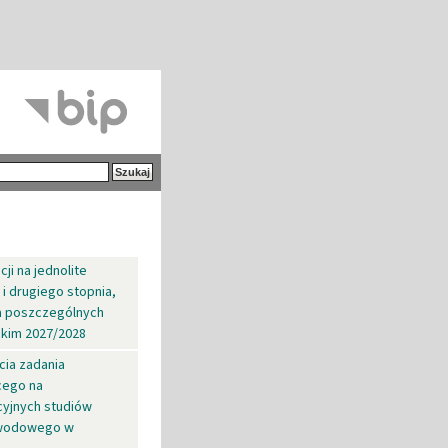
ji na jednolite
i drugiego stopnia,
na poszczególnych
ckim 2027/2028
cia zadania
cego na
cyjnych studiów
awodowego w