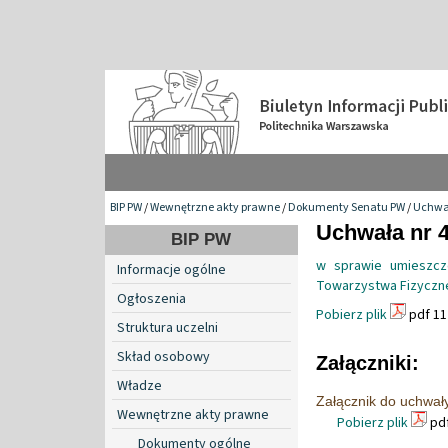
BIP PW
/
Wewnętrzne akty prawne
/
Dokumenty Senatu PW
/
Uchwa
Uchwała nr 4
BIP PW
w sprawie umieszcze
Informacje ogólne
Towarzystwa Fizycz
Ogłoszenia
Pobierz plik
pdf 11
Struktura uczelni
Skład osobowy
Załączniki:
Władze
Załącznik do uchwał
Wewnętrzne akty prawne
Pobierz plik
pdf
Dokumenty ogólne