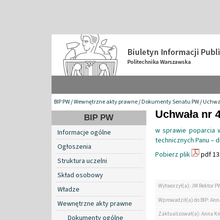
BIP PW
/
Wewnętrzne akty prawne
/
Dokumenty Senatu PW
/
Uchwa
Uchwała nr 4
BIP PW
w sprawie poparcia w
Informacje ogólne
technicznych Panu – dr
Ogłoszenia
Pobierz plik
pdf 13
Struktura uczelni
Skład osobowy
Wytworzył(a): JM Rektor P
Władze
Wprowadził(a) do BIP: Ann
Wewnętrzne akty prawne
Zaktualizował(a): Anna K
Dokumenty ogólne