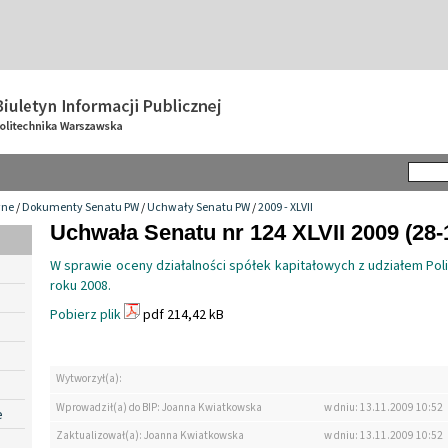
wne
/
Dokumenty Senatu PW
/
Uchwały Senatu PW
/
2009 - XLVII
Uchwała Senatu nr 124 XLVII 2009 (28-
W sprawie oceny działalności spółek kapitałowych z udziałem Pol
roku 2008.
Pobierz plik
pdf 214,42 kB
Wytworzył(a):
Wprowadził(a) do BIP: Joanna Kwiatkowska
w dniu: 13.11.2009 10:52
e
Zaktualizował(a): Joanna Kwiatkowska
w dniu: 13.11.2009 10:52