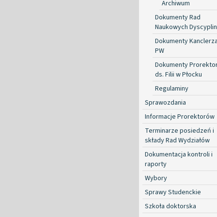
Archiwum
Dokumenty Rad
Naukowych Dyscyplin
Dokumenty Kanclerz
PW
Dokumenty Prorekto
ds. Filii w Płocku
Regulaminy
Sprawozdania
Informacje Prorektorów
Terminarze posiedzeń i
składy Rad Wydziałów
Dokumentacja kontroli i
raporty
Wybory
Sprawy Studenckie
Szkoła doktorska