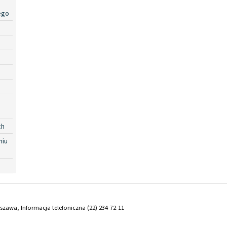
ego
ch
niu
arszawa, Informacja telefoniczna (22) 234-72-11