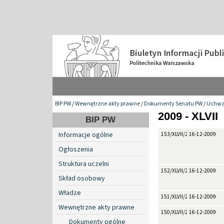
BIP PW
/
Wewnętrzne akty prawne
/
Dokumenty Senatu PW
/
Uchwa
2009 - XLVII
BIP PW
Informacje ogólne
153/XLVII/2009
16-12-2009
Ogłoszenia
Struktura uczelni
152/XLVII/2009
16-12-2009
Skład osobowy
Władze
151/XLVII/2009
16-12-2009
Wewnętrzne akty prawne
150/XLVII/2009
16-12-2009
Dokumenty ogólne