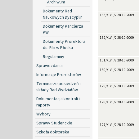
Archiwum
Dokumenty Rad
133/XLVII/2009
28-10-2009
Naukowych Dyscyplin
Dokumenty Kanclerza
PW
132/XLVII/2009
28-10-2009
Dokumenty Prorektora
ds. Filii w Płocku
Regulaminy
131/XLVII/2009
28-10-2009
Sprawozdania
130/XLVII/2009
28-10-2009
Informacje Prorektorów
Terminarze posiedzeń i
129/XLVII/2009
28-10-2009
składy Rad Wydziałów
Dokumentacja kontroli i
128/XLVII/2009
28-10-2009
raporty
Wybory
Sprawy Studenckie
127/XLVII/2009
28-10-2009
Szkoła doktorska