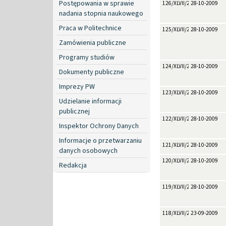
Postępowania w sprawie
126/XLVII/2009
28-10-2009
nadania stopnia naukowego
Praca w Politechnice
125/XLVII/2009
28-10-2009
Zamówienia publiczne
Programy studiów
124/XLVII/2009
28-10-2009
Dokumenty publiczne
Imprezy PW
123/XLVII/2009
28-10-2009
Udzielanie informacji
publicznej
122/XLVII/2009
28-10-2009
Inspektor Ochrony Danych
Informacje o przetwarzaniu
121/XLVII/2009
28-10-2009
danych osobowych
120/XLVII/2009
28-10-2009
Redakcja
119/XLVII/2009
28-10-2009
118/XLVII/2009
23-09-2009