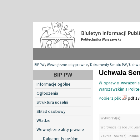
BIP PW
/
Wewnętrzne akty prawne
/
Dokumenty Senatu PW
/
Uchwa
Uchwała Sena
BIP PW
W sprawie wyrażeni
Informacje ogólne
Warszawskim a Polite
Ogłoszenia
Pobierz plik
pdf 13
Struktura uczelni
Skład osobowy
Wytworzył(a):
Władze
Wprowadził(a) do BIP: Jo
Wewnętrzne akty prawne
Zaktualizował(a): Joanna
Dokumenty ogólne