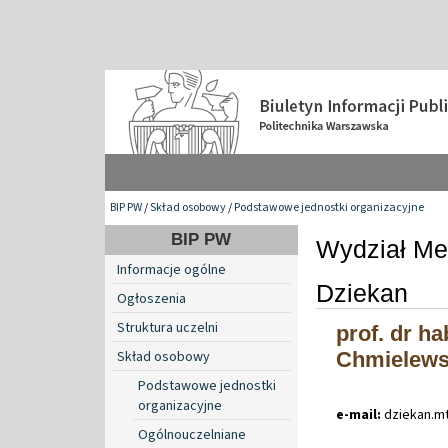
BIP PW
/
Skład osobowy
/
Podstawowe jednostki organizacyjne
BIP PW
Wydział Me
Informacje ogólne
Dziekan
Ogłoszenia
Struktura uczelni
prof. dr ha
Skład osobowy
Chmielews
Podstawowe jednostki
organizacyjne
e-mail:
dziekan
.
m
Ogólnouczelniane