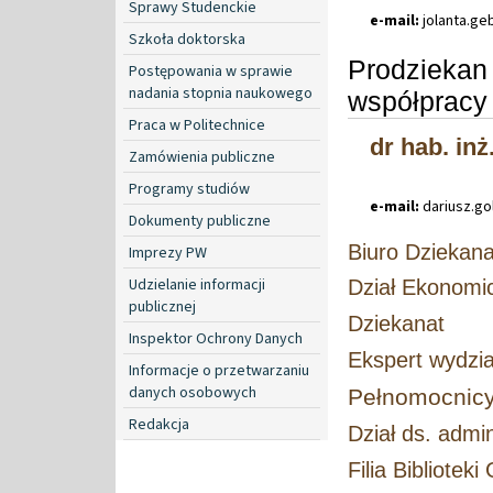
Sprawy Studenckie
e-mail:
jolanta
.
ge
Szkoła doktorska
Prodziekan 
Postępowania w sprawie
nadania stopnia naukowego
współpracy
Praca w Politechnice
dr hab. inż
Zamówienia publiczne
Programy studiów
e-mail:
dariusz
.
go
Dokumenty publiczne
Biuro Dziekan
Imprezy PW
Udzielanie informacji
Dział Ekonomi
publicznej
Dziekanat
Inspektor Ochrony Danych
Ekspert wydział
Informacje o przetwarzaniu
danych osobowych
Pełnomocnicy
Redakcja
Dział ds. admi
Filia Biblioteki