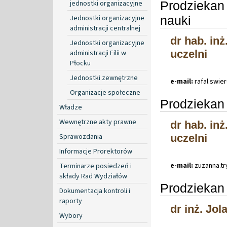
Prodziekan 
jednostki organizacyjne
nauki
Jednostki organizacyjne
administracji centralnej
dr hab. inż
Jednostki organizacyjne
uczelni
administracji Filii w
Płocku
Jednostki zewnętrzne
e-mail:
rafal
.
swie
Organizacje społeczne
Prodziekan 
Władze
Wewnętrzne akty prawne
dr hab. in
Sprawozdania
uczelni
Informacje Prorektorów
e-mail:
zuzanna
.
t
Terminarze posiedzeń i
składy Rad Wydziałów
Prodziekan 
Dokumentacja kontroli i
raporty
dr inż. Jo
Wybory