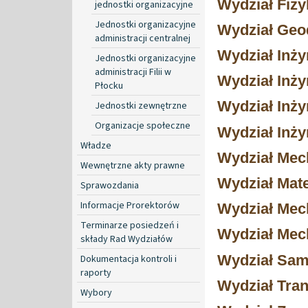
Wydział Fizy
jednostki organizacyjne
Jednostki organizacyjne
Wydział Geod
administracji centralnej
Wydział Inży
Jednostki organizacyjne
administracji Filii w
Wydział Inży
Płocku
Wydział Inży
Jednostki zewnętrzne
Organizacje społeczne
Wydział Inży
Władze
Wydział Mec
Wewnętrzne akty prawne
Wydział Mat
Sprawozdania
Informacje Prorektorów
Wydział Mech
Terminarze posiedzeń i
Wydział Mech
składy Rad Wydziałów
Wydział Sa
Dokumentacja kontroli i
raporty
Wydział Tra
Wybory