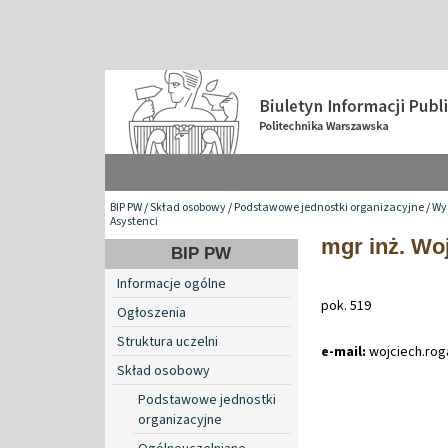
BIP PW
/
Skład osobowy
/
Podstawowe jednostki organizacyjne
/
Wyd
Asystenci
mgr inż. Wo
BIP PW
Informacje ogólne
pok. 519
Ogłoszenia
Struktura uczelni
e-mail:
wojciech
.
rog
Skład osobowy
Podstawowe jednostki
organizacyjne