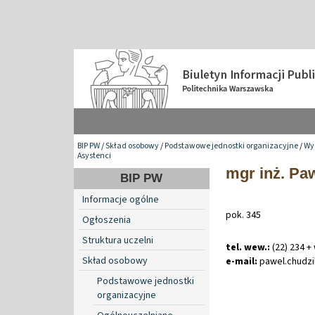
BIP PW
/
Skład osobowy
/
Podstawowe jednostki organizacyjne
/
Wyd
Asystenci
mgr inż. Pa
BIP PW
Informacje ogólne
pok. 345
Ogłoszenia
Struktura uczelni
tel. wew.:
(22) 234 +
Skład osobowy
e-mail:
pawel
.
chudz
Podstawowe jednostki
organizacyjne