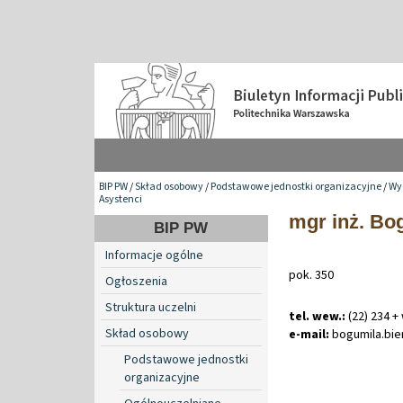
BIP PW
/
Skład osobowy
/
Podstawowe jednostki organizacyjne
/
Wyd
Asystenci
mgr inż. Bo
BIP PW
Informacje ogólne
pok. 350
Ogłoszenia
Struktura uczelni
tel. wew.:
(22) 234 +
Skład osobowy
e-mail:
bogumila
.
bi
Podstawowe jednostki
organizacyjne