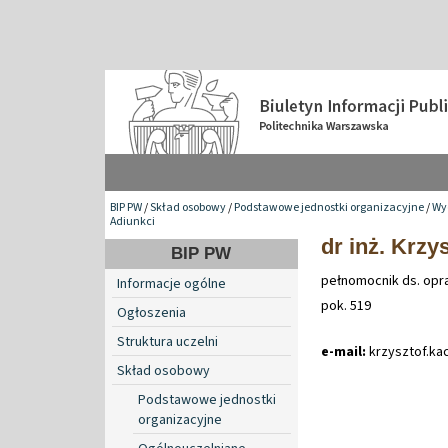
BIP PW
/
Skład osobowy
/
Podstawowe jednostki organizacyjne
/
Wyd
Adiunkci
dr inż. Krzy
BIP PW
pełnomocnik ds. opr
Informacje ogólne
pok. 519
Ogłoszenia
Struktura uczelni
e-mail:
krzysztof
.
ka
Skład osobowy
Podstawowe jednostki
organizacyjne