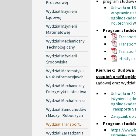
program studiów o
Procesowej
Uchwała nr 16
Wydział Inżynierii
w sprawie ust
Lądowej
ogólnoakadem
Politechniki 
Wydział Inżynierii
Program studió
Materiałowej
Transport 
Wydział Mechaniczny
Transport 
Technologiczny
Transport 
Wydział Inżynierii
efekty u
Środowiska
Kierunek: Budowa 
Wydział Matematyki i
stopień profil ogó
Nauk Informacyjnych
Lądowej oraz Wydział
Wydział Mechaniczny
Energetyki i Lotnictwa
Uchwała nr 32
Inżynierii Lą
Wydział Mechatroniki
ogólnoakademi
Transportu S
Wydział Samochodów
i Maszyn Roboczych
Załącznik do 
Program studió
Wydział Transportu
https://www.
Wydział Zarządzania
sprawie-uchw