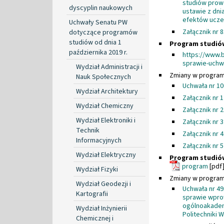
studiów prow
dyscyplin naukowych
ustawie z dni
efektów uczen
Uchwały Senatu PW
Załącznik nr 
dotyczące programów
studiów od dnia 1
Program studió
października 2019 r.
https://www.
sprawie-uchw
Wydział Administracji i
Zmiany w program
Nauk Społecznych
Uchwała nr 10
Wydział Architektury
Załącznik nr 
Wydział Chemiczny
Załącznik nr 
Wydział Elektroniki i
Załącznik nr 
Technik
Załącznik nr 
Informacyjnych
Załącznik nr 
Wydział Elektryczny
Program studió
program
[pdf]
Wydział Fizyki
Zmiany w program
Wydział Geodezji i
Uchwała nr 49
Kartografii
sprawie wpro
ogólnoakadem
Wydział Inżynierii
Politechniki 
Chemicznej i