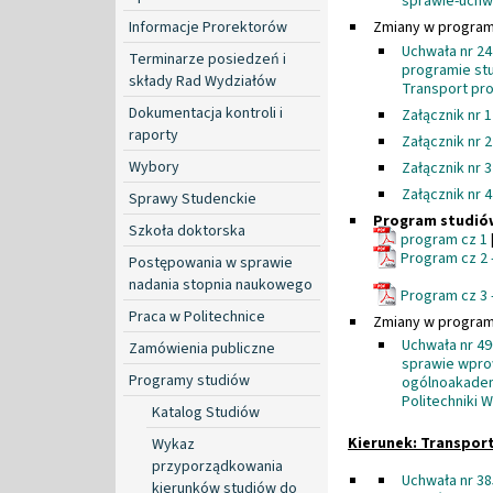
sprawie-uchw
Informacje Prorektorów
Zmiany w program
Uchwała nr 2
Terminarze posiedzeń i
programie st
składy Rad Wydziałów
Transport pr
Dokumentacja kontroli i
Załącznik nr 
raporty
Załącznik nr 
Wybory
Załącznik nr 
Załącznik nr 
Sprawy Studenckie
Program studió
Szkoła doktorska
program cz 1
Program cz 2 
Postępowania w sprawie
nadania stopnia naukowego
Program cz 3 
Praca w Politechnice
Zmiany w program
Uchwała nr 49
Zamówienia publiczne
sprawie wpro
Programy studiów
ogólnoakadem
Politechniki 
Katalog Studiów
Kierunek: Transport
Wykaz
przyporządkowania
Uchwała nr 3
kierunków studiów do