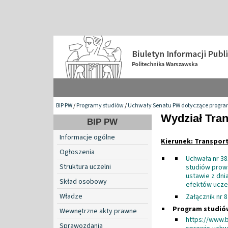
BIP PW
/
Programy studiów
/
Uchwały Senatu PW dotyczące programó
Wydział Tra
BIP PW
Informacje ogólne
Kierunek: Transport
Ogłoszenia
Uchwała nr 3
Struktura uczelni
studiów prow
ustawie z dni
Skład osobowy
efektów uczen
Władze
Załącznik nr 
Program studió
Wewnętrzne akty prawne
https://www.
Sprawozdania