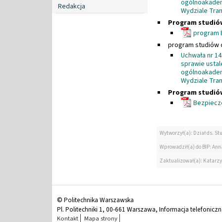
ogólnoakadem
Redakcja
Wydziale Tran
Program studió
program B
program studiów o
Uchwała nr 14
sprawie ustal
ogólnoakadem
Wydziale Tran
Program studió
Bezpiecze
Wytworzył(a): Dział ds. St
Wprowadził(a) do BIP: Ann
Zaktualizował(a): Katarzy
© Politechnika Warszawska
Pl. Politechniki 1, 00-661 Warszawa, Informacja telefonicz
Kontakt
Mapa strony