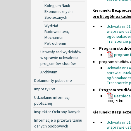
Kolegium Nauk
Kierunek: Bezpiecz
Ekonomicznych i
profil ogólnoakade
Społecznych
Wydział
Uchwała nr 51
w sprawie ust
Budownictwa,
ogólnoakadem
Mechaniki i
Transporcie 
Petrochemii
Program studió
Uchwały rad wydziałów
program B
w sprawie uchwalenia
program studiów o
programów studiów
Uchwała nr 14
Archiwum
sprawie ustal
ogólnoakadem
Dokumenty publiczne
Transporcie 
Imprezy PW
Program studió
Bezpiecze
Udzielanie informacji
308,19 kB
publicznej
Inspektor Ochrony Danych
Kierunek: Bezpiecze
Informacje o przetwarzaniu
Uchwała nr 51
danych osobowych
w sprawie ust