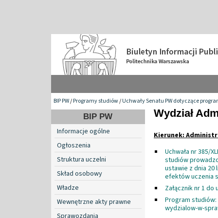
BIP PW
/
Programy studiów
/
Uchwały Senatu PW dotyczące programó
Wydział Admi
BIP PW
Informacje ogólne
Kierunek: Administr
Ogłoszenia
Uchwała nr 385/XL
Struktura uczelni
studiów prowadzo
ustawie z dnia 20 
Skład osobowy
efektów uczenia s
Władze
Załącznik nr 1 do
Program studiów:
Wewnętrzne akty prawne
wydzialow-w-spra
Sprawozdania