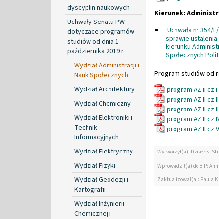
dyscyplin naukowych
Kierunek: Administr
Uchwały Senatu PW
Uchwała nr 354/L/
dotyczące programów
sprawie ustalenia
studiów od dnia 1
kierunku Administ
października 2019 r.
Społecznych Polit
Wydział Administracji i
Program studiów od r
Nauk Społecznych
Wydział Architektury
program AZ II cz I
program AZ II cz
Wydział Chemiczny
program AZ II cz 
Wydział Elektroniki i
program AZ II cz 
Technik
program AZ II cz 
Informacyjnych
Wydział Elektryczny
Wytworzył(a): Dział ds. St
Wydział Fizyki
Wprowadził(a) do BIP: Ann
Wydział Geodezji i
Zaktualizował(a): Paula K
Kartografii
Wydział Inżynierii
Chemicznej i