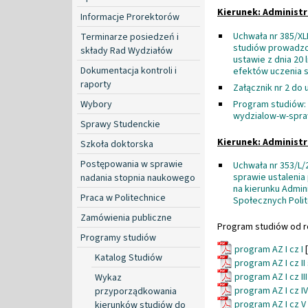
Kierunek: Administr
Informacje Prorektorów
Uchwała nr 385/XL
Terminarze posiedzeń i
studiów prowadzo
składy Rad Wydziałów
ustawie z dnia 20 
Dokumentacja kontroli i
efektów uczenia s
raporty
Załącznik nr 2 do
Wybory
Program studiów:
wydzialow-w-spra
Sprawy Studenckie
Kierunek: Administ
Szkoła doktorska
Postępowania w sprawie
Uchwała nr 353/L/2
sprawie ustalenia
nadania stopnia naukowego
na kierunku Admin
Praca w Politechnice
Społecznych Polit
Zamówienia publiczne
Program studiów od r
Programy studiów
program AZ I cz I
[
Katalog Studiów
program AZ I cz II
program AZ I cz II
Wykaz
program AZ I cz I
przyporządkowania
program AZ I cz V
kierunków studiów do