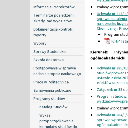
wydzialow-w-spra
Informacje Prorektorów
zmiany w program
U
chwała nr 113/LI
Terminarze posiedzeń i
sprawie ustalenia
składy Rad Wydziałów
na kierunku Inżyn
Chemicznej i Proc
Dokumentacja kontroli i
Program stud
raporty
ICHiP I st
Wybory
Sprawy Studenckie
Kierunek: Inżyn
ogólnoakademicki:
Szkoła doktorska
Postępowania w sprawie
Uchwała nr 385/XL
studiów prowadzo
nadania stopnia naukowego
ustawie z dnia 20 
Praca w Politechnice
efektów uczenia s
Załącznik nr 38 d
Zamówienia publiczne
Program studiów:
Programy studiów
wydzialow-w-spra
Katalog Studiów
zmiany w program
Uchwała nr 284/L/2
Wykaz
sprawie wprowadze
przyporządkowania
ogólnoakademicki
kierunków studiów do