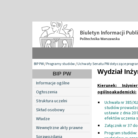
BIP PW
/
Programy studiów
/
Uchwały Senatu PW dotyczące programó
Wydział Inży
BIP PW
Informacje ogólne
Kierunek: Inżyni
Ogłoszenia
ogólnoakademicki:
Struktura uczelni
Uchwała nr 385/XL
studiów prowadzo
Skład osobowy
ustawie z dnia 20 
efektów uczenia s
Władze
Załącznik nr 37 d
Wewnętrzne akty prawne
Program studiów:
Sprawozdania