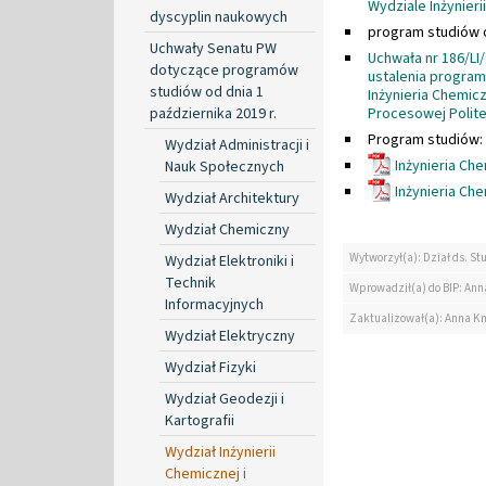
Wydziale Inżynieri
dyscyplin naukowych
program studiów o
Uchwały Senatu PW
Uchwała nr 186/LI/
dotyczące programów
ustalenia program
studiów od dnia 1
Inżynieria Chemic
października 2019 r.
Procesowej Polite
Program studiów:
Wydział Administracji i
Inżynieria Che
Nauk Społecznych
Inżynieria Che
Wydział Architektury
Wydział Chemiczny
Wytworzył(a): Dział ds. St
Wydział Elektroniki i
Technik
Wprowadził(a) do BIP: Ann
Informacyjnych
Zaktualizował(a): Anna K
Wydział Elektryczny
Wydział Fizyki
Wydział Geodezji i
Kartografii
Wydział Inżynierii
Chemicznej i