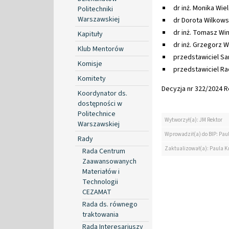
dr inż. Monika Wie
Politechniki
Warszawskiej
dr Dorota Wilkow
dr inż. Tomasz Wi
Kapituły
dr inż. Grzegorz 
Klub Mentorów
przedstawiciel S
Komisje
przedstawiciel R
Komitety
Decyzja nr 322/2024 Re
Koordynator ds.
dostępności w
Politechnice
Wytworzył(a): JM Rektor
Warszawskiej
Wprowadził(a) do BIP: Pau
Rady
Zaktualizował(a): Paula K
Rada Centrum
Zaawansowanych
Materiałów i
Technologii
CEZAMAT
Rada ds. równego
traktowania
Rada Interesariuszy