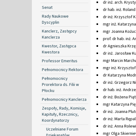
dr inż. arch. Krys
Senat
dr hab. inż. Rolan
Rady Naukowe
dr inż. Krzysztof 
Dyscyplin
mgr inż. Katarzyn
Kanclerz, Zastępcy
mgr Joanna Kożu
Kanclerza
prof. dr hab. inż. 
Kwestor, Zastępca
dr Agnieszka Krz
Kwestora
dr inż. Jarosław K
mgr Marcin Marchw
Professor Emeritus
mgr inż. Krzysztof
Pełnomocnicy Rektora
dr Katarzyna Mod
Pełnomocnicy
dr inż. Grzegorz Ni
Prorektora ds. Filii w
dr hab. inż. Andrzej
Płocku
dr inż. Bożena Pią
Pełnomocnicy Kanclerza
mgr Katarzyna Pię
Zespoły, Rady, Komisje,
dr inż. Joanna Pl
Kapituły, Rzecznicy,
dr inż. Marta Rępa
Koordynatorzy
dr inż. Anna Rolew
Uczelniane Forum
mgr Olga Skierni
Dziekanatów