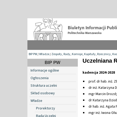
BIP PW
/
Władze
/
Zespoły, Rady, Komisje, Kapituły, Rzecznicy, Ko
Uczelniana R
BIP PW
Informacje ogólne
kadencja 2024-2028
Ogłoszenia
prof. dr hab. inż.
Struktura uczelni
dr inż. Katarzyna
Skład osobowy
mgr Marcin Drozd;
dr Katarzyna Dzio
Władze
dr hab. inż. Agata 
Prorektorzy
mgr inż. Iwona Gł
Rada Uczelni