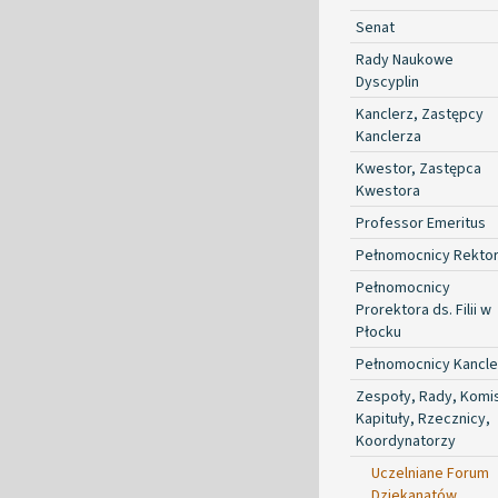
Senat
Rady Naukowe
Dyscyplin
Kanclerz, Zastępcy
Kanclerza
Kwestor, Zastępca
Kwestora
Professor Emeritus
Pełnomocnicy Rekto
Pełnomocnicy
Prorektora ds. Filii w
Płocku
Pełnomocnicy Kancle
Zespoły, Rady, Komis
Kapituły, Rzecznicy,
Koordynatorzy
Uczelniane Forum
Dziekanatów