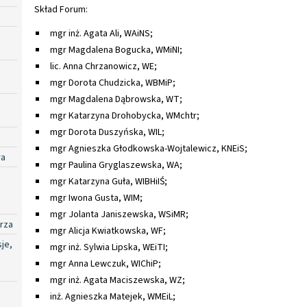
Skład Forum:
mgr inż. Agata Ali, WAiNS;
mgr Magdalena Bogucka, WMiNI;
lic. Anna Chrzanowicz, WE;
mgr Dorota Chudzicka, WBMiP;
mgr Magdalena Dąbrowska, WT;
mgr Katarzyna Drohobycka, WMchtr;
mgr Dorota Duszyńska, WIL;
mgr Agnieszka Głodkowska-Wojtalewicz, KNEiS;
ra
mgr Paulina Gryglaszewska, WA;
mgr Katarzyna Guła, WIBHiIŚ;
mgr Iwona Gusta, WIM;
mgr Jolanta Janiszewska, WSiMR;
rza
mgr Alicja Kwiatkowska, WF;
je,
mgr inż. Sylwia Lipska, WEiTI;
mgr Anna Lewczuk, WIChiP;
mgr inż. Agata Maciszewska, WZ;
inż. Agnieszka Matejek, WMEiL;