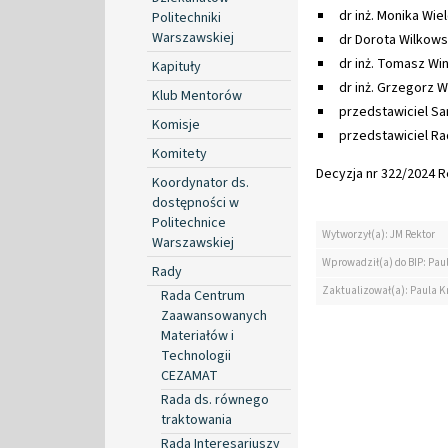
dr inż. Monika Wie
Politechniki
Warszawskiej
dr Dorota Wilkow
dr inż. Tomasz Wi
Kapituły
dr inż. Grzegorz 
Klub Mentorów
przedstawiciel S
Komisje
przedstawiciel R
Komitety
Decyzja nr 322/2024 Re
Koordynator ds.
dostępności w
Politechnice
Wytworzył(a): JM Rektor
Warszawskiej
Wprowadził(a) do BIP: Pau
Rady
Zaktualizował(a): Paula K
Rada Centrum
Zaawansowanych
Materiałów i
Technologii
CEZAMAT
Rada ds. równego
traktowania
Rada Interesariuszy