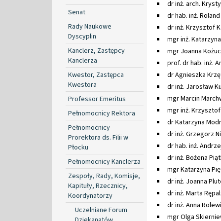
dr inż. arch. Krys
Senat
dr hab. inż. Rolan
Rady Naukowe
dr inż. Krzysztof 
Dyscyplin
mgr inż. Katarzyn
Kanclerz, Zastępcy
mgr Joanna Kożu
Kanclerza
prof. dr hab. inż. 
Kwestor, Zastępca
dr Agnieszka Krz
Kwestora
dr inż. Jarosław K
mgr Marcin Marchw
Professor Emeritus
mgr inż. Krzysztof
Pełnomocnicy Rektora
dr Katarzyna Mod
Pełnomocnicy
dr inż. Grzegorz Ni
Prorektora ds. Filii w
dr hab. inż. Andrzej
Płocku
dr inż. Bożena Pią
Pełnomocnicy Kanclerza
mgr Katarzyna Pię
Zespoły, Rady, Komisje,
dr inż. Joanna Pl
Kapituły, Rzecznicy,
dr inż. Marta Rępa
Koordynatorzy
dr inż. Anna Rolew
Uczelniane Forum
mgr Olga Skierni
Dziekanatów