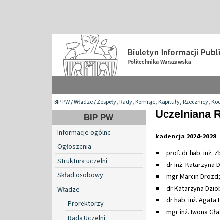
BIP PW
/
Władze
/
Zespoły, Rady, Komisje, Kapituły, Rzecznicy, Ko
Uczelniana R
BIP PW
Informacje ogólne
kadencja 2024-2028
Ogłoszenia
prof. dr hab. inż.
Struktura uczelni
dr inż. Katarzyna
Skład osobowy
mgr Marcin Drozd;
dr Katarzyna Dzio
Władze
dr hab. inż. Agata 
Prorektorzy
mgr inż. Iwona Gł
Rada Uczelni