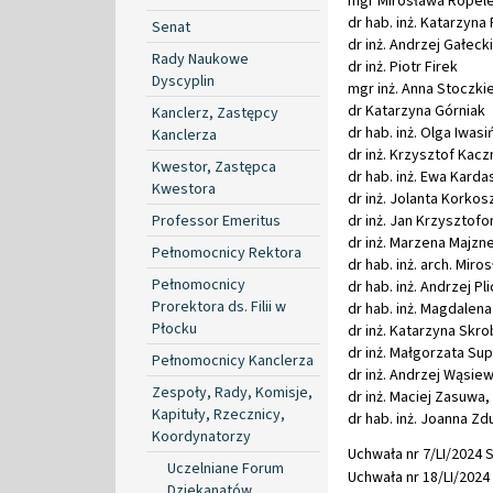
mgr Mirosława Ropel
dr hab. inż. Katarzyna
Senat
dr inż. Andrzej Gałecki
Rady Naukowe
dr inż. Piotr Firek
Dyscyplin
mgr inż. Anna Stoczki
dr Katarzyna Górniak
Kanclerz, Zastępcy
dr hab. inż. Olga Iwas
Kanclerza
dr inż. Krzysztof Kac
Kwestor, Zastępca
dr hab. inż. Ewa Kardas
Kwestora
dr inż. Jolanta Korko
Professor Emeritus
dr inż. Jan Krzysztofo
dr inż. Marzena Majzner
Pełnomocnicy Rektora
dr hab. inż. arch. Mir
Pełnomocnicy
dr hab. inż. Andrzej Pli
Prorektora ds. Filii w
dr hab. inż. Magdalena
Płocku
dr inż. Katarzyna Skr
dr inż. Małgorzata S
Pełnomocnicy Kanclerza
dr inż. Andrzej Wąsiew
Zespoły, Rady, Komisje,
dr inż. Maciej Zasuwa, 
Kapituły, Rzecznicy,
dr hab. inż. Joanna Zd
Koordynatorzy
Uchwała nr 7/LI/2024 S
Uczelniane Forum
Uchwała nr 18/LI/2024 
Dziekanatów