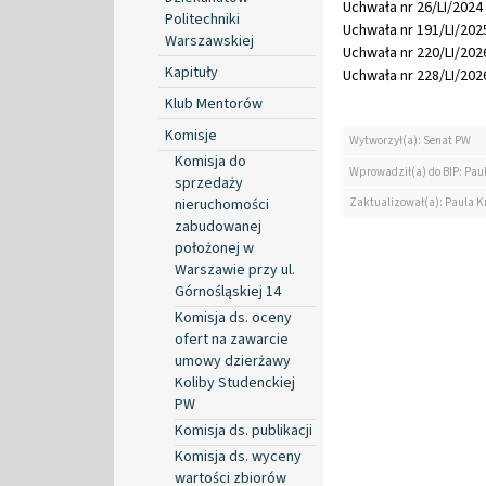
Uchwała nr 26/LI/2024 
Politechniki
Uchwała nr 191/LI/2025
Warszawskiej
Uchwała nr 220/LI/2026
Kapituły
Uchwała nr 228/LI/2026
Klub Mentorów
Komisje
Wytworzył(a): Senat PW
Komisja do
Wprowadził(a) do BIP: Pau
sprzedaży
Zaktualizował(a): Paula K
nieruchomości
zabudowanej
położonej w
Warszawie przy ul.
Górnośląskiej 14
Komisja ds. oceny
ofert na zawarcie
umowy dzierżawy
Koliby Studenckiej
PW
Komisja ds. publikacji
Komisja ds. wyceny
wartości zbiorów