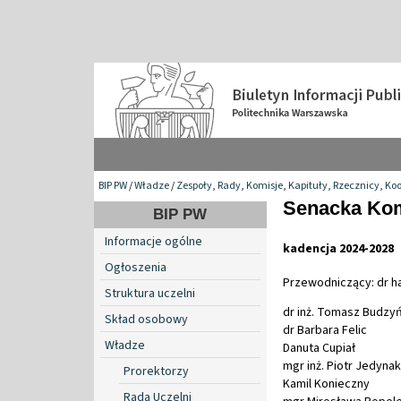
BIP PW
/
Władze
/
Zespoły, Rady, Komisje, Kapituły, Rzecznicy, Ko
Senacka Komi
BIP PW
Informacje ogólne
kadencja 2024-2028
Ogłoszenia
Przewodniczący: dr hab
Struktura uczelni
dr inż. Tomasz Budzy
Skład osobowy
dr Barbara Felic
Władze
Danuta Cupiał
mgr inż. Piotr Jedynak
Prorektorzy
Kamil Konieczny
Rada Uczelni