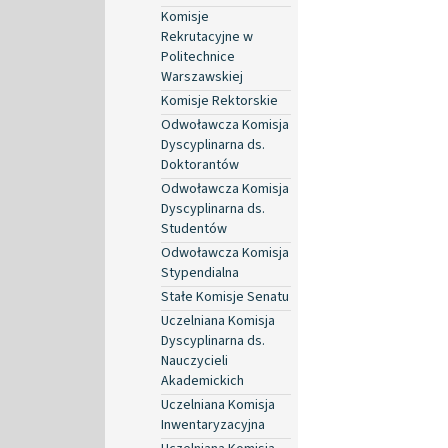
Komisje
Rekrutacyjne w
Politechnice
Warszawskiej
Komisje Rektorskie
Odwoławcza Komisja
Dyscyplinarna ds.
Doktorantów
Odwoławcza Komisja
Dyscyplinarna ds.
Studentów
Odwoławcza Komisja
Stypendialna
Stałe Komisje Senatu
Uczelniana Komisja
Dyscyplinarna ds.
Nauczycieli
Akademickich
Uczelniana Komisja
Inwentaryzacyjna