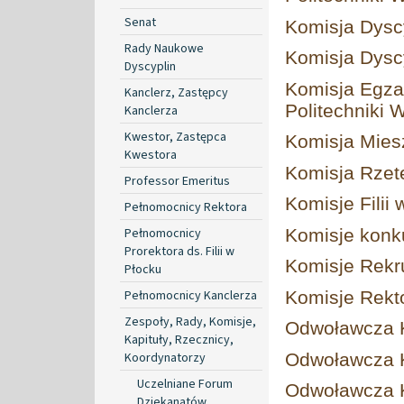
Senat
Komisja Dysc
Rady Naukowe
Komisja Dysc
Dyscyplin
Komisja Egza
Kanclerz, Zastępcy
Politechniki 
Kanclerza
Kwestor, Zastępca
Komisja Mies
Kwestora
Komisja Rzet
Professor Emeritus
Komisje Filii
Pełnomocnicy Rektora
Pełnomocnicy
Komisje konk
Prorektora ds. Filii w
Komisje Rekr
Płocku
Pełnomocnicy Kanclerza
Komisje Rekt
Zespoły, Rady, Komisje,
Odwoławcza K
Kapituły, Rzecznicy,
Koordynatorzy
Odwoławcza K
Uczelniane Forum
Odwoławcza K
Dziekanatów