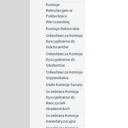
Komisje
Rekrutacyjne w
Politechnice
Warszawskiej
Komisje Rektorskie
Odwoławcza Komisja
Dyscyplinarna ds.
Doktorantów
Odwoławcza Komisja
Dyscyplinarna ds.
Studentów
Odwoławcza Komisja
Stypendialna
Stałe Komisje Senatu
Uczelniana Komisja
Dyscyplinarna ds.
Nauczycieli
Akademickich
Uczelniana Komisja
Inwentaryzacyjna