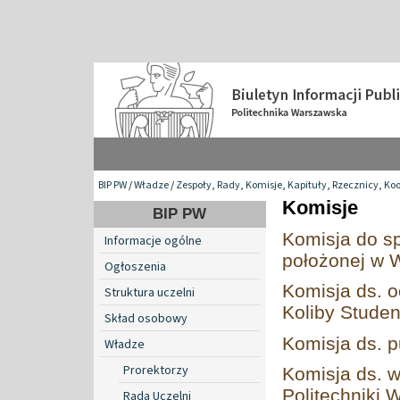
BIP PW
/
Władze
/
Zespoły, Rady, Komisje, Kapituły, Rzecznicy, Ko
Komisje
BIP PW
Komisja do s
Informacje ogólne
położonej w W
Ogłoszenia
Komisja ds. 
Struktura uczelni
Koliby Stude
Skład osobowy
Komisja ds. p
Władze
Prorektorzy
Komisja ds. 
Politechniki 
Rada Uczelni