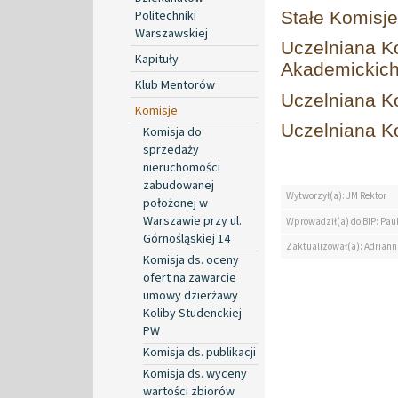
Politechniki
Stałe Komisj
Warszawskiej
Uczelniana Ko
Kapituły
Akademickic
Klub Mentorów
Uczelniana K
Komisje
Uczelniana K
Komisja do
sprzedaży
nieruchomości
zabudowanej
Wytworzył(a): JM Rektor
położonej w
Warszawie przy ul.
Wprowadził(a) do BIP: Paul
Górnośląskiej 14
Zaktualizował(a): Adrian
Komisja ds. oceny
ofert na zawarcie
umowy dzierżawy
Koliby Studenckiej
PW
Komisja ds. publikacji
Komisja ds. wyceny
wartości zbiorów