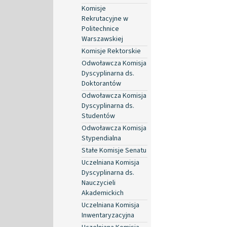
Komisje
Rekrutacyjne w
Politechnice
Warszawskiej
Komisje Rektorskie
Odwoławcza Komisja
Dyscyplinarna ds.
Doktorantów
Odwoławcza Komisja
Dyscyplinarna ds.
Studentów
Odwoławcza Komisja
Stypendialna
Stałe Komisje Senatu
Uczelniana Komisja
Dyscyplinarna ds.
Nauczycieli
Akademickich
Uczelniana Komisja
Inwentaryzacyjna