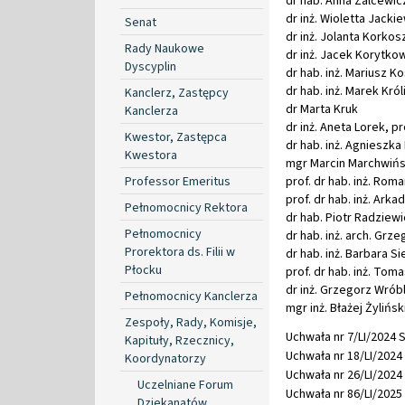
dr hab. Anna Zalcewicz
dr inż. Wioletta Jacki
Senat
dr inż. Jolanta Korko
Rady Naukowe
dr inż. Jacek Korytko
Dyscyplin
dr hab. inż. Mariusz K
dr hab. inż. Marek Król
Kanclerz, Zastępcy
dr Marta Kruk
Kanclerza
dr inż. Aneta Lorek, pr
Kwestor, Zastępca
dr hab. inż. Agnieszka
Kwestora
mgr Marcin Marchwińs
Professor Emeritus
prof. dr hab. inż. Rom
prof. dr hab. inż. Ark
Pełnomocnicy Rektora
dr hab. Piotr Radziewi
Pełnomocnicy
dr hab. inż. arch. Grze
Prorektora ds. Filii w
dr hab. inż. Barbara S
Płocku
prof. dr hab. inż. Tom
dr inż. Grzegorz Wrób
Pełnomocnicy Kanclerza
mgr inż. Błażej Żylińsk
Zespoły, Rady, Komisje,
Uchwała nr 7/LI/2024 S
Kapituły, Rzecznicy,
Uchwała nr 18/LI/2024 
Koordynatorzy
Uchwała nr 26/LI/2024 
Uczelniane Forum
Uchwała nr 86/LI/2025 
Dziekanatów