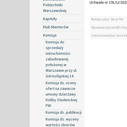
Uchwała nr 191/LI/2025
Politechniki
Warszawskiej
Kapituły
Wytworzył(a): Senat PW
Klub Mentorów
Wprowadził(a) do BIP: Pau
Komisje
Zaktualizował(a): Anna K
Komisja do
sprzedaży
nieruchomości
zabudowanej
położonej w
Warszawie przy ul.
Górnośląskiej 14
Komisja ds. oceny
ofert na zawarcie
umowy dzierżawy
Koliby Studenckiej
PW
Komisja ds. publikacji
Komisja ds. wyceny
wartości zbiorów