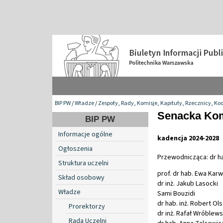
BIP PW
/
Władze
/
Zespoły, Rady, Komisje, Kapituły, Rzecznicy, Ko
Senacka Kom
BIP PW
Informacje ogólne
kadencja 2024-2028
Ogłoszenia
Przewodnicząca: dr hab
Struktura uczelni
prof. dr hab. Ewa Ka
Skład osobowy
dr inż. Jakub Lasocki
Władze
Sami Bouzidi
dr hab. inż. Robert Ol
Prorektorzy
dr inż. Rafał Wróblews
Rada Uczelni