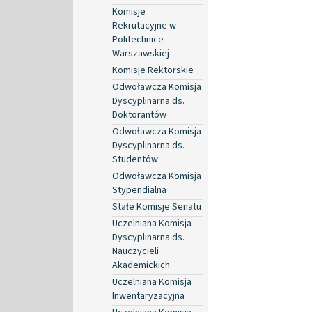
Komisje
Rekrutacyjne w
Politechnice
Warszawskiej
Komisje Rektorskie
Odwoławcza Komisja
Dyscyplinarna ds.
Doktorantów
Odwoławcza Komisja
Dyscyplinarna ds.
Studentów
Odwoławcza Komisja
Stypendialna
Stałe Komisje Senatu
Uczelniana Komisja
Dyscyplinarna ds.
Nauczycieli
Akademickich
Uczelniana Komisja
Inwentaryzacyjna