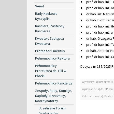
prof. dr hab. inż. 
Senat
prof. dr hab. inż. 
Rady Naukowe
dr hab. inż. Marius
Dyscyplin
dr hab. Piotr Radzi
Kanclerz, Zastępcy
prof. dr hab. inż. 
Kanclerza
prof. dr hab. inż. 
Kwestor, Zastępca
dr hab. Grzegorz R
Kwestora
prof. dr hab. inż.
dr hab. Antonio Va
Professor Emeritus
prof. dr hab. inż. C
Pełnomocnicy Rektora
Pełnomocnicy
Decyzja nr 137/2025 Re
Prorektora ds. Filii w
Płocku
Wytworzył(a): Redaktor BI
Pełnomocnicy Kanclerza
Wprowadził(a) do BIP: Pau
Zespoły, Rady, Komisje,
Kapituły, Rzecznicy,
Zaktualizował(a): Paula K
Koordynatorzy
Uczelniane Forum
Dziekanatów