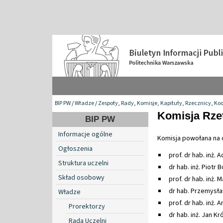
BIP PW
/
Władze
/
Zespoły, Rady, Komisje, Kapituły, Rzecznicy, Ko
Komisja Rze
BIP PW
Informacje ogólne
Komisja powołana na 
Ogłoszenia
prof. dr hab. inż.
Struktura uczelni
dr hab. inż. Piotr 
Skład osobowy
prof. dr hab. inż.
dr hab. Przemysław
Władze
prof. dr hab. inż. 
Prorektorzy
dr hab. inż. Jan Kró
Rada Uczelni