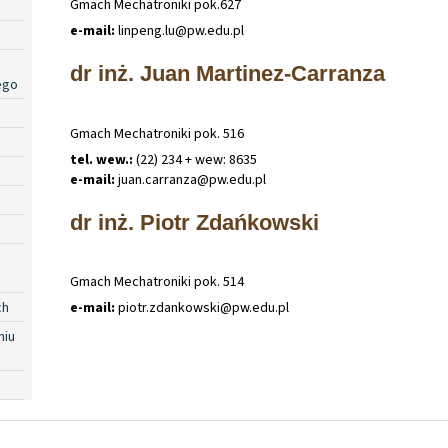
Gmach Mechatroniki pok.627
e-mail:
linpeng
.
lu@pw
.
edu
.
pl
dr inż. Juan Martinez-Carranza
ego
Gmach Mechatroniki pok. 516
tel. wew.:
(22) 234 + wew: 8635
e-mail:
juan
.
carranza@pw
.
edu
.
pl
dr inż. Piotr Zdańkowski
Gmach Mechatroniki pok. 514
e-mail:
piotr
.
zdankowski@pw
.
edu
.
pl
ch
niu