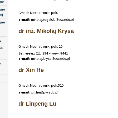
jne
jne
Gmach Mechatroniki pok.
ej
e-mail:
mikolaj
.
rogalski@pw
.
edu
.
pl
jne
dr inż. Mikołaj Krysa
e
Gmach Mechatroniki pok. 20
ne
tel. wew.:
(22) 234 + wew: 8442
e-mail:
mikolaj
.
krysa@pw
.
edu
.
pl
e
dr Xin He
Gmach Mechatroniki pok.520
e-mail:
xin
.
he@pw
.
edu
.
pl
dr Linpeng Lu